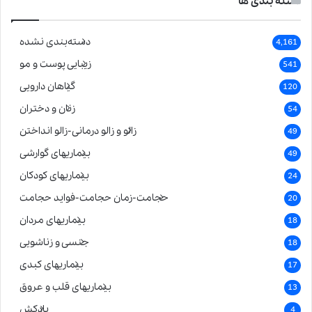
دسته بندی ها
دسته‌بندی نشده
4,161
زیبایی پوست و مو
541
گیاهان دارویی
120
زنان و دختران
54
زالو و زالو درمانی-زالو انداختن
49
بیماریهای گوارشی
49
بیماریهای کودکان
24
حجامت-زمان حجامت-فواید حجامت
20
بیماریهای مردان
18
جنسی و زناشویی
18
بیماریهای کبدی
17
بیماریهای قلب و عروق
13
بادکش
4