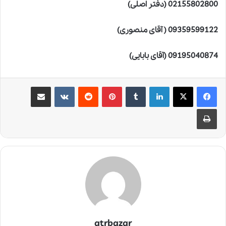
02155802800 (دفتر اصلی)
09359599122 ( آقای منصوری)
09195040874 (آقای بابایی)
لینکدین
‫تامبلر
‫پین‌ترست
‫رددیت
‫VKontakte
اشتراک گذاری از طریق ایمیل
چاپ
atrbazar