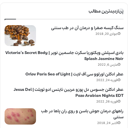
پربازدیدترین مطالب
سنگ کیسه صفرا و درمان آن در طب سنتی
جولای 20, 2018
بادی اسپلش ویکتوریا سکرت جاسمین نویر | Victoria’s Secret Body
Splash Jasmine Noir
مارس 6, 2022
عطر ادکلن اورلوو سی آف لایت | Orlov Paris Sea of Light
فوریه 24, 2022
عطر ادکلن جسوس دل پوزو عربین نایتس ادو تویلت | Jesus Del
Pozo Arabian Nights EDT
فوریه 26, 2022
راههای درمان جوش باسن و روی ران پاها در طب
سنتی
اکتبر 24, 2018