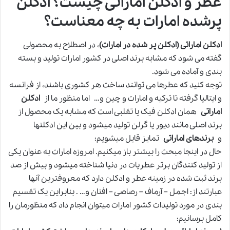
عطر و ادکلن اماراتی چیست؟ ادکلن
پرشده امارات به چه معناست؟
ادکلن اماراتی (ادکلن پر شده در امارات)
، در اصطلاح به محصولی
گفته می شود که مشابه برند اصلی در کشور امارات تولید و بسته
بندی و آماده می شود.
توجه کنید که عطرها می توانند ساخت هر کشوری باشند، از فرانسه
و ایتالیا گرفته تا ترکیه و امارات و چین و… اما منظور ما از
ادکلن
اماراتی
همان ادکلن فیک یا تقلبی است که مشابه یک محصول از
برند اصلی مانند دیور یا گرلن تولید میشود و بین این ادکلنها
و
برندهای اماراتی
تمایز قايل میشویم:
حال در اینجا مبحث را بیشتر باز میکنیم. امروزه امارات به عنوان یکی
از تولید کنندگان برتر عطریات در دنیا شناخته میشود و بیش از صد
برند ثبت شده در زمینه عطر و ادکلن دارد که معروفترین آنها
عبارتند از: اجمل – آرماف – رصاصی – افنان و… . بنابراین یک تقسیم
بندی در مورد تولیدات کشور امارات میتوان انجام داد که منظورمان را
کامل برسانیم: