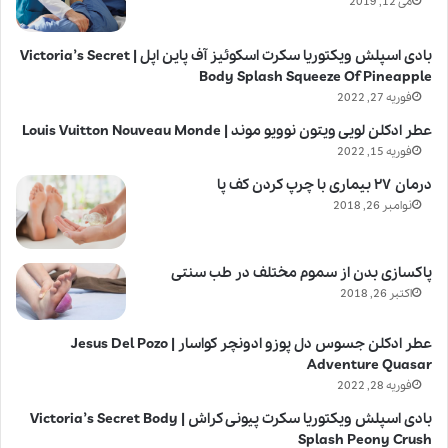
می 12, 2019
بادی اسپلش ویکتوریا سکرت اسکوئیز آف پاین اپل | Victoria’s Secret
Body Splash Squeeze Of Pineapple
فوریه 27, 2022
عطر ادکلن لویی ویتون نوویو موند | Louis Vuitton Nouveau Monde
فوریه 15, 2022
درمان ۲۷ بیماری با چرپ کردن کف پا
نوامبر 26, 2018
پاکسازی بدن از سموم مختلف در طب سنتی
اکتبر 26, 2018
عطر ادکلن جسوس دل پوزو ادونچر کواسار | Jesus Del Pozo
Adventure Quasar
فوریه 28, 2022
بادی اسپلش ویکتوریا سکرت پیونی کراش | Victoria’s Secret Body
Splash Peony Crush