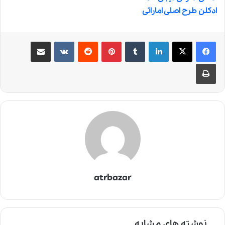
ادکلن طرح اصلی اماراتی
لینکدین
‫تامبلر
‫پین‌ترست
‫رددیت
‫VKontakte
اشتراک گذاری از طریق ایمیل
چاپ
atrbazar
نوشته های مشابه