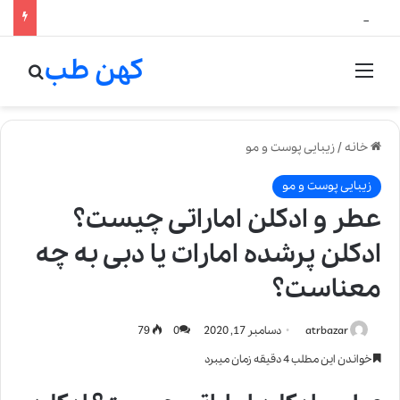
لالیک بیوتی: تلفیق هنر، علم و کیفیت در خلق عطرهای لالیک
کهن طب
منو
جستج
خانه
/
زیبایی پوست و مو
زیبایی پوست و مو
عطر و ادکلن اماراتی چیست؟
ادکلن پرشده امارات یا دبی به چه
معناست؟
atrbazar
دسامبر 17, 2020
0
79
خواندن این مطلب 4 دقیقه زمان میبرد