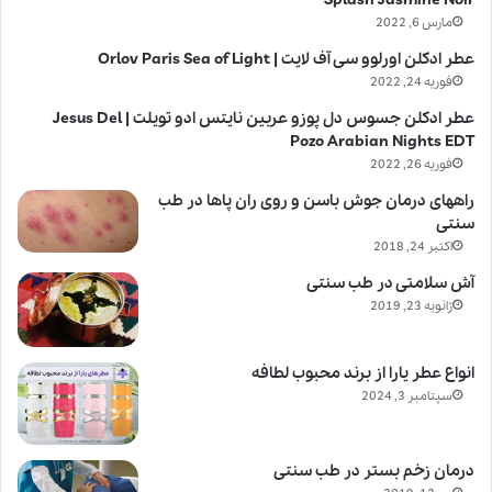
مارس 6, 2022
عطر ادکلن اورلوو سی آف لایت | Orlov Paris Sea of Light
فوریه 24, 2022
عطر ادکلن جسوس دل پوزو عربین نایتس ادو تویلت | Jesus Del
Pozo Arabian Nights EDT
فوریه 26, 2022
راههای درمان جوش باسن و روی ران پاها در طب
سنتی
اکتبر 24, 2018
آش سلامتی در طب سنتی
ژانویه 23, 2019
انواع عطر یارا از برند محبوب لطافه
سپتامبر 3, 2024
درمان زخم بستر در طب سنتی