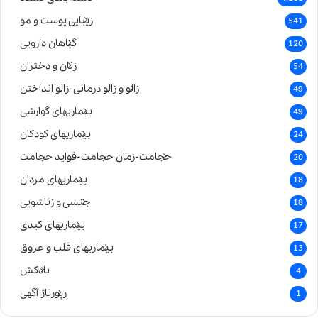
زیبایی پوست و مو
541
گیاهان دارویی
120
زنان و دختران
54
زالو و زالو درمانی-زالو انداختن
49
بیماریهای گوارشی
49
بیماریهای کودکان
24
حجامت-زمان حجامت-فواید حجامت
20
بیماریهای مردان
18
جنسی و زناشویی
18
بیماریهای کبدی
17
بیماریهای قلب و عروق
13
بادکش
4
رپورتاژ آگهی
1