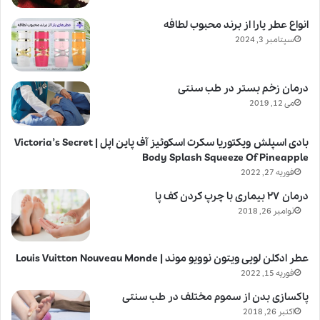
انواع عطر یارا از برند محبوب لطافه
سپتامبر 3, 2024
درمان زخم بستر در طب سنتی
می 12, 2019
بادی اسپلش ویکتوریا سکرت اسکوئیز آف پاین اپل | Victoria’s Secret
Body Splash Squeeze Of Pineapple
فوریه 27, 2022
درمان ۲۷ بیماری با چرپ کردن کف پا
نوامبر 26, 2018
عطر ادکلن لویی ویتون نوویو موند | Louis Vuitton Nouveau Monde
فوریه 15, 2022
پاکسازی بدن از سموم مختلف در طب سنتی
اکتبر 26, 2018