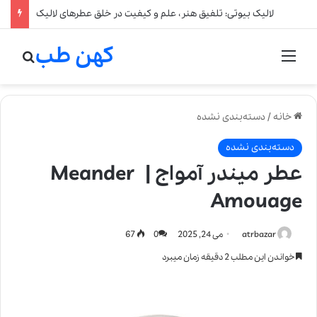
لالیک بیوتی: تلفیق هنر، علم و کیفیت در خلق عطرهای لالیک
کهن طب
منو
جستج
خانه
/
دسته‌بندی نشده
دسته‌بندی نشده
عطر میندر آمواج | Meander
Amouage
atrbazar
می 24, 2025
0
67
خواندن این مطلب 2 دقیقه زمان میبرد