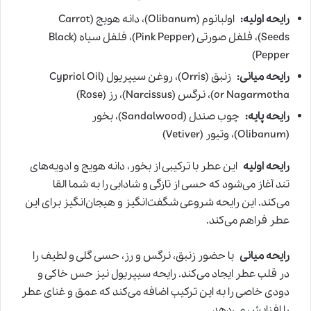
رایحه اولیه:
اولبانوم (Olibanum)، دانه هویج (Carrot
Seeds)، فلفل صورتی (Pink Pepper)، فلفل سیاه (Black
Pepper)
رایحه میانی:
زنبق (Orris)، روغن سیپریول (Cypriol Oil
or Nagarmotha)، نرگس (Narcissus)، رز (Rose)
رایحه پایه:
چوب صندل (Sandalwood)، بخور
(Olibanum)، وتیور (Vetiver)
رایحه اولیه
این عطر با ترکیبی از بخور، دانه هویج و ادویه‌های
تند آغاز می‌شود که حسی از تازگی و شادابی را به شما القا
می‌کند. این رایحه شروعی شگفت‌انگیز و هیجان‌انگیز برای این
عطر فراهم می‌کند.
رایحه میانی
با حضور زنبق، نرگس و رز، حسی گلی و لطیف را
در قلب عطر ایجاد می‌کند. رایحه سیپریول نیز حس خاکی و
دودی خاصی را به این ترکیب اضافه می‌کند که عمق و غنای عطر
را افزایش می‌دهد.