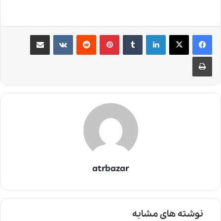
لینکدین
‫تامبلر
‫پین‌ترست
‫رددیت
‫VKontakte
اشتراک گذاری از طریق ایمیل
چاپ
atrbazar
نوشته های مشابه