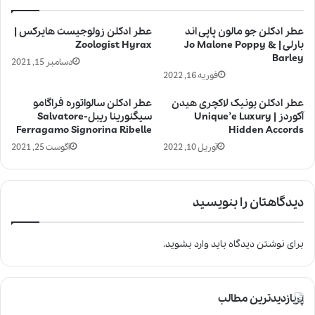
عطر ادکلن جو مالون پاپی اند
عطر ادکلن زولوجیست هایرکس |
بارلی | Jo Malone Poppy &
Zoologist Hyrax
Barley
دسامبر 15, 2021
فوریه 16, 2022
عطر ادکلن یونیک لاکچری هیدن
عطر ادکلن سالواتوره فراگامو
آکوردز | Unique’e Luxury
سیگنورینا ریبل-Salvatore
Ferragamo Signorina Ribelle
Hidden Accords
آوریل 10, 2022
آگوست 25, 2021
دیدگاهتان را بنویسید
برای نوشتن دیدگاه باید
وارد بشوید
.
پربازدیدترین مطالب