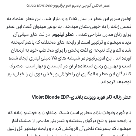
عطر ادکلن گوچی بامبو ادو پرفیوم-Gucci Bamboo
اولین سری این عطر در سال ۲۰۱۵ وارد بازار شد . این عطر اعتماد به
نفس زنانه را به خوبی نشان میدهد ، به نوعی میتوان گفت این عطر
برای زنان مدرن طراحی شده .
عطر لیلیوم
در نت های میانی آن
دیده میشود و ترکیبی است از رایحه های مختلف که باهم آمیخته
شده اند و یک نتیجه ی لذت بخش را برای مخاطب خود به ارمغان
آورده اند . این ادوپرفیوم در شیشه های ۷۵ میلی لیتری ایجاد شده
است و بهترین زمان استفاده از آن در تابستان و بهار است . مصرف
کنندگان این عطر ماندگاری آن را طولانی و پخش بوی آن را خیلی نرم
توصیف کرده اند .
عطر زنانه تام فورد ویولت بلاندی-Violet Blonde EDP
تام فورد وایولت بلاند عطری است شیک، متفاوت و خوشبو زنانه که
با رایحه سبز و تلخ برگهای بنفشه و شیرینی ملایمی از مشک آغاز
میشود که بسرعت تلخی آن فروکش کرده و رایحه بینظیر گل زنبق