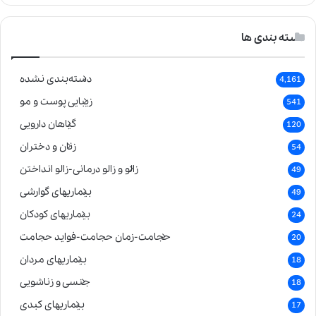
دسته بندی ها
دسته‌بندی نشده
4,161
زیبایی پوست و مو
541
گیاهان دارویی
120
زنان و دختران
54
زالو و زالو درمانی-زالو انداختن
49
بیماریهای گوارشی
49
بیماریهای کودکان
24
حجامت-زمان حجامت-فواید حجامت
20
بیماریهای مردان
18
جنسی و زناشویی
18
بیماریهای کبدی
17