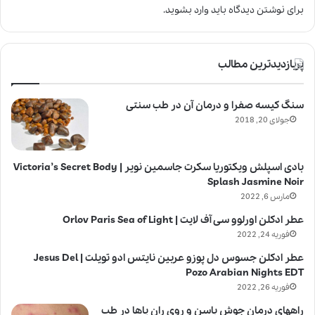
برای نوشتن دیدگاه باید
وارد بشوید
.
پربازدیدترین مطالب
سنگ کیسه صفرا و درمان آن در طب سنتی
جولای 20, 2018
بادی اسپلش ویکتوریا سکرت جاسمین نویر | Victoria’s Secret Body
Splash Jasmine Noir
مارس 6, 2022
عطر ادکلن اورلوو سی آف لایت | Orlov Paris Sea of Light
فوریه 24, 2022
عطر ادکلن جسوس دل پوزو عربین نایتس ادو تویلت | Jesus Del
Pozo Arabian Nights EDT
فوریه 26, 2022
راههای درمان جوش باسن و روی ران پاها در طب