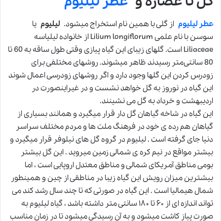
گل تا عصاره و
عطر لیلیوم
عطر لیلیوم
از گلی با همین نام استخراج میشود.
لیلیوم
یا
سوسن با نام علمی Lilium longiflorum از خانواده لیلیاسه
Liliaceae است. گلهای زیبای این گیاه پیازی وقتی طول ساقه به 60 تا
80 سانتی‌متر رسیدند ظاهر میشوند. روشهای مختلفی برای
زودرس کردن این گلها وجود دارد و اگر روشهای زودرسی اعمال شوند
این گیاه در نوروز به گل خواهد نشست و در غیراینصورت در
اردیبهشت و خرداد به گل می نشینند.
این گیاه در شاخه گیاهان گل دار قرار میگیرد و همانند بسیاری از
گیاهان هم رده ی خود در فرهنگ ملت ها و مردم مختلف سراسر
دنیا جای گرفته است . لیلیوم در گروه گل های نیلوفر قرار میگیرد و
بیشتر مواقع در نیم کره ی شمالی زمین میروید . این گل بیشتر
بومی مناطق آمریکای شمالی و مناطق معتدل اروپایی است ، اما
بیشترین میزان رویش این گیاه زیبا در مناطقی از چین و همینطور
شمال هیمالیا است . این گیاه در صورتی که تا چند سال رشد کند می
تواند اندازه ای از ۶۰ تا ۱۸۰ سانتی متر داشته باشد ، گیاه لیلیوم به
صورت پیاز کاشت میشود و به آن رسیدگی میشود تا در زمان مناسب