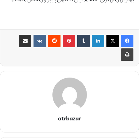
لینکدین
‫تامبلر
‫پین‌ترست
‫رددیت
‫VKontakte
اشتراک گذاری از طریق ایمیل
چاپ
atrbazar