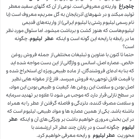
چلچراغ
واریته‌ی معروفی است. نوعی از آن که گلهای سفید معطر
تولید میکند و در شهرهای آذربایجان به گل «مریم» معروف است (با
نام رسمی لیلیوم رشتی یا لیلیوم ایرانی) از واریته‌های قدیمی
لیلیوم‌هاست که هنوز کشت و برداشت میشود. اما سئوال مورد نظر
ما در رابطه با رایحه این گونه است و اینکه
عطر
لیلیوم
، چگونه
است؟
حتما تا کنون با عناوین و تبلیغات مختلفی از جمله فروش روغن
خالص، عصاره اصل، اسانس و واژگانی از این دست مواجه شده اید
که بنا به ادعای فروشندگان، از ماده طبیعی ویژه ای استخراج شده و
با قیمت قابل توجهی به فروش میرسد. فارغ از مقوله هایی نظیر
اصل بودن و سلامت این روغن ها، کیفیت و طبیعی بودن این مواد،
در سطح نازلی قرار دارد که موجب می شود تا علاوه بر تهدید سرمایه
و سلامت مصرف کننده، دلزدگی و فاصله گرفتن از عطر را به همراه
داشته باشد. یکی از همین عصاره ها و مواد طبیعی، لیلیوم است که
در این بخش مروری خواهیم داشت بر ویژگی های آن و اینکه
عطر
لیلیوم
چگونه است و در پایان چند عطر اثر ارزشمند با
محوریت
عطر لیلیوم
و رایحه معرفی خواهیم کرد.