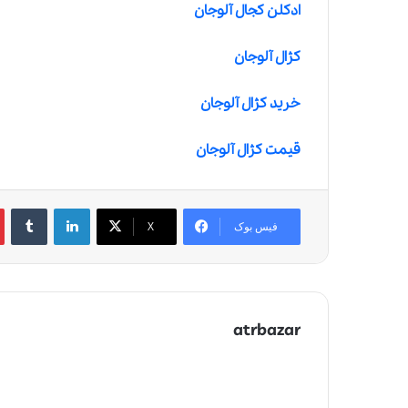
ادکلن کجال آلوجان
کژال آلوجان
خرید کژال آلوجان
قیمت کژال آلوجان
لینکدین
‫تامبلر
‫
فیس بوک
X
atrbazar