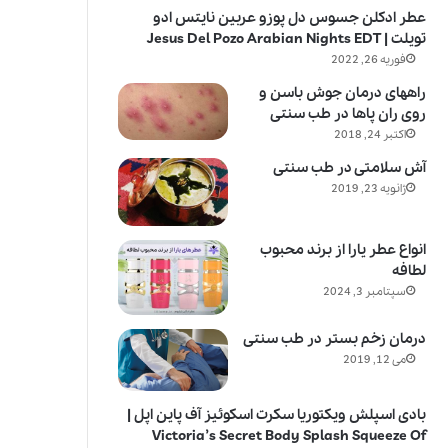
عطر ادکلن جسوس دل پوزو عربین نایتس ادو
تویلت | Jesus Del Pozo Arabian Nights EDT
فوریه 26, 2022
راههای درمان جوش باسن و
روی ران پاها در طب سنتی
اکتبر 24, 2018
آش سلامتی در طب سنتی
ژانویه 23, 2019
انواع عطر یارا از برند محبوب
لطافه
سپتامبر 3, 2024
درمان زخم بستر در طب سنتی
می 12, 2019
بادی اسپلش ویکتوریا سکرت اسکوئیز آف پاین اپل |
Victoria’s Secret Body Splash Squeeze Of