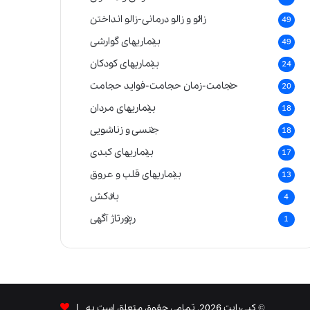
زالو و زالو درمانی-زالو انداختن
49
بیماریهای گوارشی
49
بیماریهای کودکان
24
حجامت-زمان حجامت-فواید حجامت
20
بیماریهای مردان
18
جنسی و زناشویی
18
بیماریهای کبدی
17
بیماریهای قلب و عروق
13
بادکش
4
رپورتاژ آگهی
1
© کپی‌رایت 2026, تمامی حقوق متعلق است به |