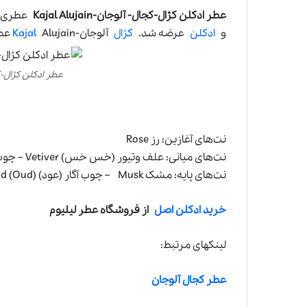
عطر ادکلن کژال-کجال- آلوجان-Kajal Alujain
و
ادکلن
عرضه شد.
کژال
آلوجان-
Alujain عطری است مردانه و جذاب.
Kajal
عطر ادکلن کژال-کجال-آل
نت‌های آغازین: رز Rose
نت‌های میانی: علف وتیور (خس خس) Vetiver – چوب معطر صندل Sandalwood
نت‌های پایه: مشک Musk – چوب آگار (عود) Agarwood (Oud)
خرید ادکلن اصل
از فروشگاه عطر لیلیوم
لینکهای مرتبط:
عطر کجال آلوجان