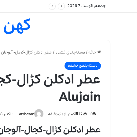
جمعه, آگوست 7 2026
کهن 
خانه
/
دسته‌بندی نشده
/
عطر ادکلن کژال-کجال- آلوجان | ajal Alujain
دسته‌بندی نشده
Alujain
0
72
کمتر از یک دقیقه
atrbazar
اکتبر 8, 2021
عطر ادکلن کژال-کجال-آلوجان-jal Alujain