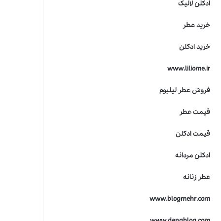
ادکلن لالیک
خرید عطر
خرید ادکلن
www.liliome.ir
فروش عطر لیلیوم
قیمت عطر
قیمت ادکلن
ادکلن مردانه
عطر زنانه
www.blogmehr.com
www.denablog.com