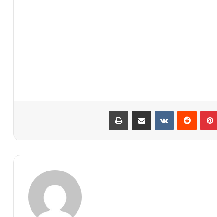
پین‌ترست
‫رددیت
‫VKontakte
اشتراک گذاری از طریق ایمیل
چاپ