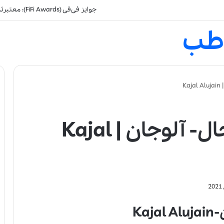
جوایز فی‌فی (FiFi Awards): معتبرترین جایزه صنعت عطرسازی
طب
K
عطر ادکلن کژال-کجال- آلوجان | Kajal
Ka