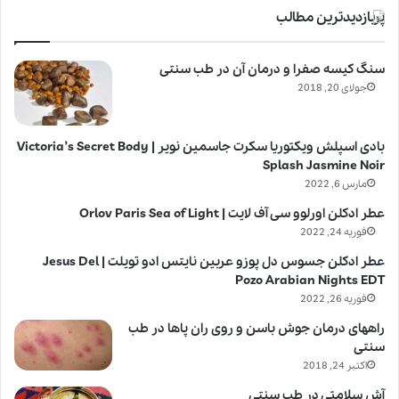
پربازدیدترین مطالب
سنگ کیسه صفرا و درمان آن در طب سنتی
جولای 20, 2018
بادی اسپلش ویکتوریا سکرت جاسمین نویر | Victoria’s Secret Body
Splash Jasmine Noir
مارس 6, 2022
عطر ادکلن اورلوو سی آف لایت | Orlov Paris Sea of Light
فوریه 24, 2022
عطر ادکلن جسوس دل پوزو عربین نایتس ادو تویلت | Jesus Del
Pozo Arabian Nights EDT
فوریه 26, 2022
راههای درمان جوش باسن و روی ران پاها در طب
سنتی
اکتبر 24, 2018
آش سلامتی در طب سنتی