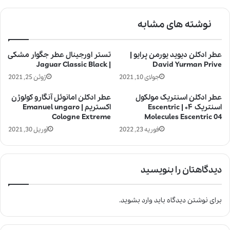
نوشته های مشابه
عطر ادکلن دیوید یورمن پرایو |
تستر اورجینال عطر جگوار مشکی
| Jaguar Classic Black
David Yurman Prive
جولای 10, 2021
ژوئن 25, 2021
عطر ادکلن اسنتریک مولکول
عطر ادکلن امانوئل آنگارو کولوژن
اسنتریک ۰۴ | Escentric
اکستریم | Emanuel ungaro
Cologne Extreme
Molecules Escentric 04
فوریه 23, 2022
آوریل 30, 2021
دیدگاهتان را بنویسید
برای نوشتن دیدگاه باید
وارد بشوید
.