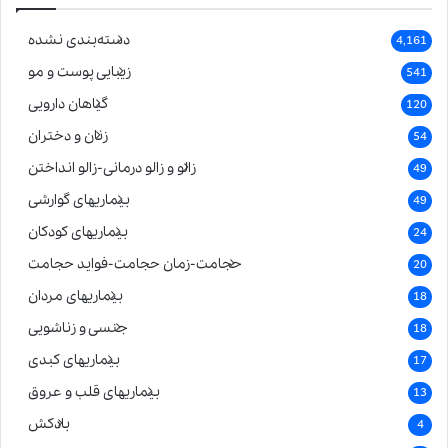
دسته‌بندی نشده
4,161
زیبایی پوست و مو
541
گیاهان دارویی
120
زنان و دختران
54
زالو و زالو درمانی-زالو انداختن
49
بیماریهای گوارشی
49
بیماریهای کودکان
24
حجامت-زمان حجامت-فواید حجامت
20
بیماریهای مردان
18
جنسی و زناشویی
18
بیماریهای کبدی
17
بیماریهای قلب و عروق
13
بادکش
4