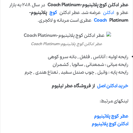
عطر ادکلن کوچ پلاتینیوم-Coach Platinum
در سال ۲۰۱۸ به بازار
عطر و
ادکلن
عرضه شد. عطر ادکلن
کوچ
پلاتینیوم-
Platinum
Coach
عطری است مردانه و لاکچری.
عطر ادکلن کوچ پلاتینیوم-Coach Platinum
رایحه اولیه : آناناس , فلفل , دانه سرو کوهی
رایحه میانی : شمعدانی , سالویا , کشمران
رایحه پایه : وانیل , چوب صندل سفید , نعناع هندی , چرم
خرید ادکلن اصل
از فروشگاه عطر لیلیوم
لینکهای مرتبط:
عطر کوچ پلاتینیوم
ادکلن کوچ پلاتینیوم