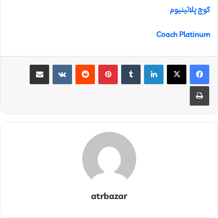
کوچ پلاتینیوم
Coach Platinum
لینکدین
‫تامبلر
‫پین‌ترست
‫رددیت
‫VKontakte
اشتراک گذاری از طریق ایمیل
چاپ
atrbazar