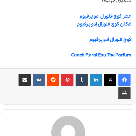
لینکهای مرتبط:
عطر کوچ فلورال ادو پرفیوم
ادکلن کوچ فلورال ادو پرفیوم
کوچ فلورال ادو پرفیوم
Coach Floral Eau The Parfum
لینکدین
‫تامبلر
‫پین‌ترست
‫رددیت
‫VKontakte
اشتراک گذاری از طریق ایمیل
چاپ