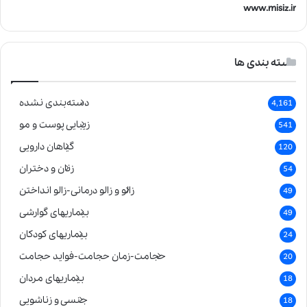
www.misiz.ir
دسته بندی ها
دسته‌بندی نشده
4,161
زیبایی پوست و مو
541
گیاهان دارویی
120
زنان و دختران
54
زالو و زالو درمانی-زالو انداختن
49
بیماریهای گوارشی
49
بیماریهای کودکان
24
حجامت-زمان حجامت-فواید حجامت
20
بیماریهای مردان
18
جنسی و زناشویی
18