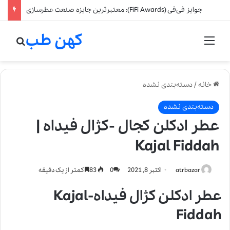
جوایز فی‌فی (FiFi Awards): معتبرترین جایزه صنعت عطرسازی
کهن طب
منو
جستج
خانه
/
دسته‌بندی نشده
دسته‌بندی نشده
عطر ادکلن کجال -کژال فیداه |
Kajal Fiddah
atrbazar
اکتبر 8, 2021
0
83
کمتر از یک دقیقه
عطر ادکلن کژال فیداه-Kajal
Fiddah