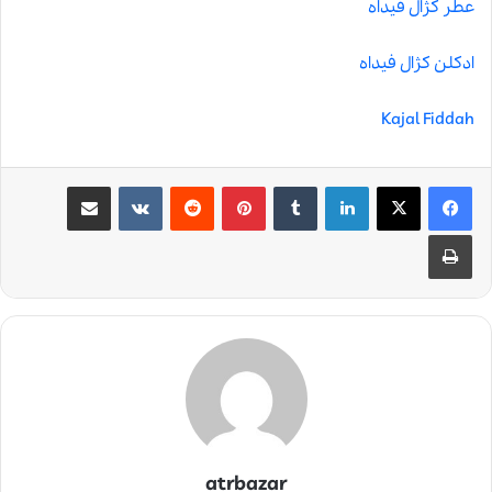
عطر کژال فیداه
ادکلن کژال فیداه
Kajal Fiddah
لینکدین
‫تامبلر
‫پین‌ترست
‫رددیت
‫VKontakte
اشتراک گذاری از طریق ایمیل
چاپ
atrbazar