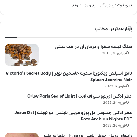
برای نوشتن دیدگاه باید
وارد بشوید
.
پربازدیدترین مطالب
سنگ کیسه صفرا و درمان آن در طب سنتی
جولای 20, 2018
بادی اسپلش ویکتوریا سکرت جاسمین نویر | Victoria’s Secret Body
Splash Jasmine Noir
مارس 6, 2022
عطر ادکلن اورلوو سی آف لایت | Orlov Paris Sea of Light
فوریه 24, 2022
عطر ادکلن جسوس دل پوزو عربین نایتس ادو تویلت | Jesus Del
Pozo Arabian Nights EDT
فوریه 26, 2022
راههای درمان جوش باسن و روی ران پاها در طب