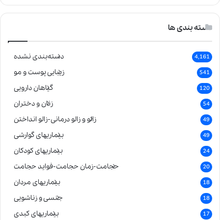
دسته بندی ها
دسته‌بندی نشده
4,161
زیبایی پوست و مو
541
گیاهان دارویی
120
زنان و دختران
54
زالو و زالو درمانی-زالو انداختن
49
بیماریهای گوارشی
49
بیماریهای کودکان
24
حجامت-زمان حجامت-فواید حجامت
20
بیماریهای مردان
18
جنسی و زناشویی
18
بیماریهای کبدی
17