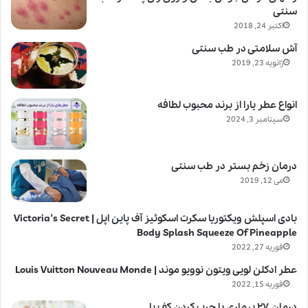
سنتی
اکتبر 24, 2018
آش سلامتی در طب سنتی
ژانویه 23, 2019
انواع عطر یارا از برند محبوب لطافه
سپتامبر 3, 2024
درمان زخم بستر در طب سنتی
می 12, 2019
بادی اسپلش ویکتوریا سکرت اسکوئیز آف پاین اپل | Victoria’s Secret
Body Splash Squeeze Of Pineapple
فوریه 27, 2022
عطر ادکلن لویی ویتون نوویو موند | Louis Vuitton Nouveau Monde
فوریه 15, 2022
درمان ۲۷ بیماری با چرپ کردن کف پا