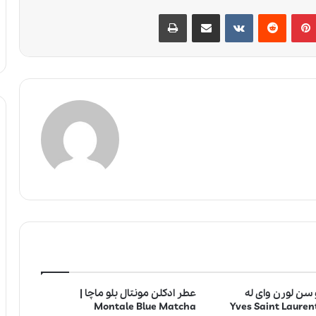
پین‌ترست
‫رددیت
‫VKontakte
اشتراک گذاری از طریق ایمیل
چاپ
 سن لورن وای له
عطر ادکلن مونتال بلو ماچا |
| Yves Saint Laurent Y Le
Montale Blue Matcha