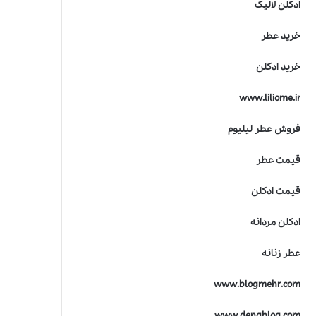
ادکلن لالیک
خرید عطر
خرید ادکلن
www.liliome.ir
فروش عطر لیلیوم
قیمت عطر
قیمت ادکلن
ادکلن مردانه
عطر زنانه
www.blogmehr.com
www.denablog.com