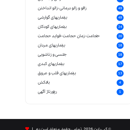
زالو و زالو درمانی-زالو انداختن
49
بیماریهای گوارشی
49
بیماریهای کودکان
24
حجامت-زمان حجامت-فواید حجامت
20
بیماریهای مردان
18
جنسی و زناشویی
18
بیماریهای کبدی
17
بیماریهای قلب و عروق
13
بادکش
4
رپورتاژ آگهی
1
© کپی‌رایت 2026, تمامی حقوق متعلق است به |