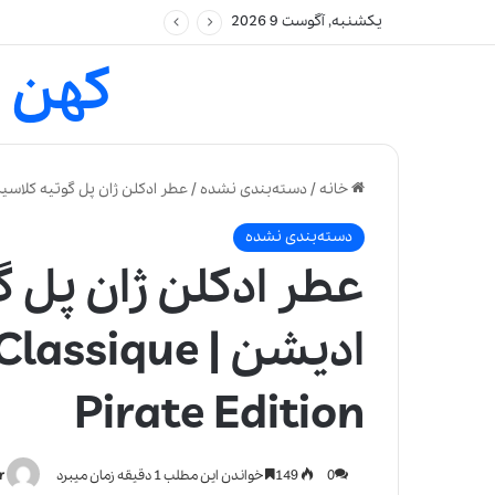
یکشنبه, آگوست 9 2026
کهن 
خانه
/
دسته‌بندی نشده
/
عطر ادکلن ژان پل گوتیه کلاسیک پایریت ادیشن | te Edition
دسته‌بندی نشده
عطر ادکلن ژان پل گ
ادیشن | ique
Pirate Edition
0
149
خواندن این مطلب 1 دقیقه زمان میبرد
r