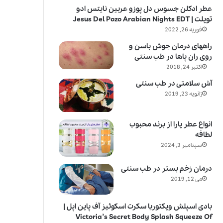
عطر ادکلن جسوس دل پوزو عربین نایتس ادو
تویلت | Jesus Del Pozo Arabian Nights EDT
فوریه 26, 2022
راههای درمان جوش باسن و
روی ران پاها در طب سنتی
اکتبر 24, 2018
آش سلامتی در طب سنتی
ژانویه 23, 2019
انواع عطر یارا از برند محبوب
لطافه
سپتامبر 3, 2024
درمان زخم بستر در طب سنتی
می 12, 2019
بادی اسپلش ویکتوریا سکرت اسکوئیز آف پاین اپل |
Victoria’s Secret Body Splash Squeeze Of