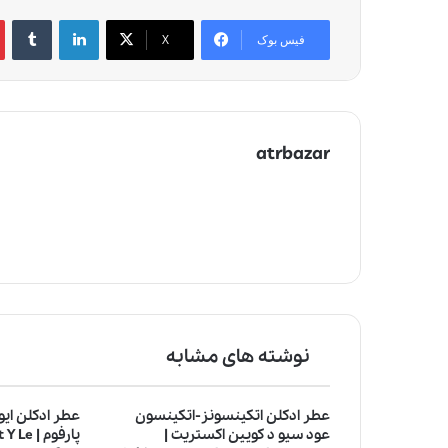
لینکدین
‫تامبلر
‫
فیس بوک
X
atrbazar
نوشته های مشابه
عطر ادکلن اتکینسونز-اتکینسون
عطر ادکلن ایو
عود سیو د کویین اکستریت |
پارفوم 