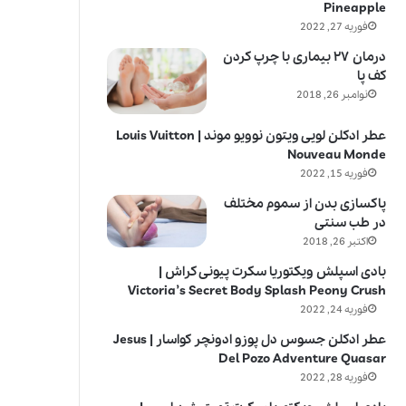
Pineapple
فوریه 27, 2022
درمان ۲۷ بیماری با چرپ کردن
کف پا
نوامبر 26, 2018
عطر ادکلن لویی ویتون نوویو موند | Louis Vuitton
Nouveau Monde
فوریه 15, 2022
پاکسازی بدن از سموم مختلف
در طب سنتی
اکتبر 26, 2018
بادی اسپلش ویکتوریا سکرت پیونی کراش |
Victoria’s Secret Body Splash Peony Crush
فوریه 24, 2022
عطر ادکلن جسوس دل پوزو ادونچر کواسار | Jesus
Del Pozo Adventure Quasar
فوریه 28, 2022