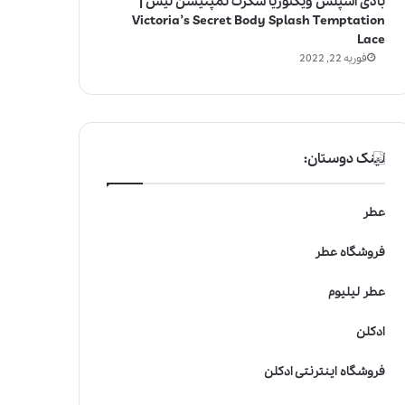
بادی اسپلش ویکتوریا سکرت تمپتیشن لیس |
Victoria’s Secret Body Splash Temptation
Lace
فوریه 22, 2022
لینک دوستان:
عطر
فروشگاه عطر
عطر لیلیوم
ادکلن
فروشگاه اینترنتی ادکلن