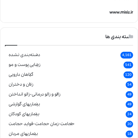
www.misiz.ir
دسته بندی ها
دسته‌بندی نشده
4,161
زیبایی پوست و مو
541
گیاهان دارویی
120
زنان و دختران
54
زالو و زالو درمانی-زالو انداختن
49
بیماریهای گوارشی
49
بیماریهای کودکان
24
حجامت-زمان حجامت-فواید حجامت
20
بیماریهای مردان
18