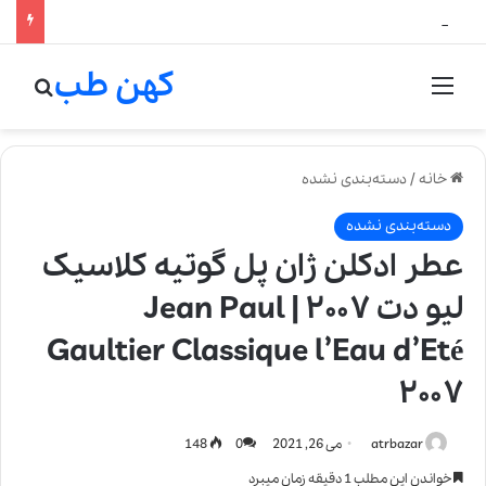
جالب‌ترین و محبوب‌ترین نت‌های عطر را بشناسید
کهن طب
منو
جستج
خانه
/
دسته‌بندی نشده
دسته‌بندی نشده
عطر ادکلن ژان پل گوتیه کلاسیک
لیو دت ۲۰۰۷ | Jean Paul
Gaultier Classique l’Eau d’Eté
۲۰۰۷
atrbazar
می 26, 2021
0
148
خواندن این مطلب 1 دقیقه زمان میبرد