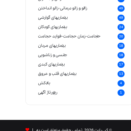
زالو و زالو درمانی-زالو انداختن
49
بیماریهای گوارشی
49
بیماریهای کودکان
24
حجامت-زمان حجامت-فواید حجامت
20
بیماریهای مردان
18
جنسی و زناشویی
18
بیماریهای کبدی
17
بیماریهای قلب و عروق
13
بادکش
4
رپورتاژ آگهی
1
© کپی‌رایت 2026, تمامی حقوق متعلق است به |