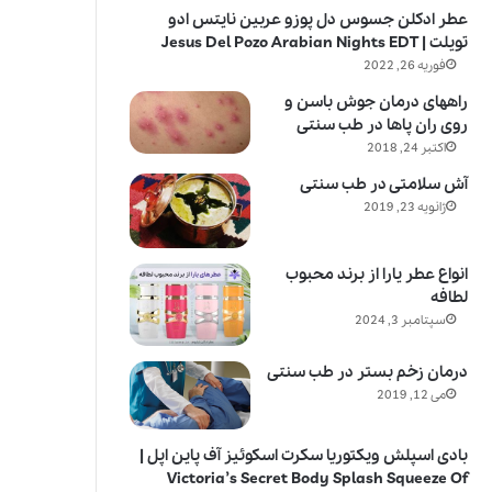
عطر ادکلن جسوس دل پوزو عربین نایتس ادو
تویلت | Jesus Del Pozo Arabian Nights EDT
فوریه 26, 2022
راههای درمان جوش باسن و
روی ران پاها در طب سنتی
اکتبر 24, 2018
آش سلامتی در طب سنتی
ژانویه 23, 2019
انواع عطر یارا از برند محبوب
لطافه
سپتامبر 3, 2024
درمان زخم بستر در طب سنتی
می 12, 2019
بادی اسپلش ویکتوریا سکرت اسکوئیز آف پاین اپل |
Victoria’s Secret Body Splash Squeeze Of