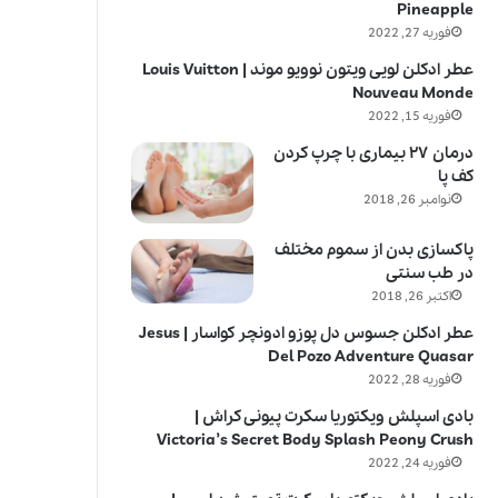
Pineapple
فوریه 27, 2022
عطر ادکلن لویی ویتون نوویو موند | Louis Vuitton
Nouveau Monde
فوریه 15, 2022
درمان ۲۷ بیماری با چرپ کردن
کف پا
نوامبر 26, 2018
پاکسازی بدن از سموم مختلف
در طب سنتی
اکتبر 26, 2018
عطر ادکلن جسوس دل پوزو ادونچر کواسار | Jesus
Del Pozo Adventure Quasar
فوریه 28, 2022
بادی اسپلش ویکتوریا سکرت پیونی کراش |
Victoria’s Secret Body Splash Peony Crush
فوریه 24, 2022