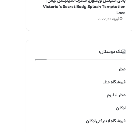
بادی اسپلش ویکتوریا سکرت تمپتیشن لیس |
Victoria’s Secret Body Splash Temptation
Lace
فوریه 22, 2022
لینک دوستان:
عطر
فروشگاه عطر
عطر لیلیوم
ادکلن
فروشگاه اینترنتی ادکلن