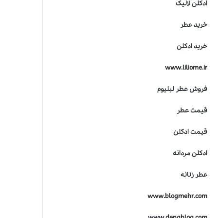
ادکلن لالیک
خرید عطر
خرید ادکلن
www.liliome.ir
فروش عطر لیلیوم
قیمت عطر
قیمت ادکلن
ادکلن مردانه
عطر زنانه
www.blogmehr.com
www.denablog.com