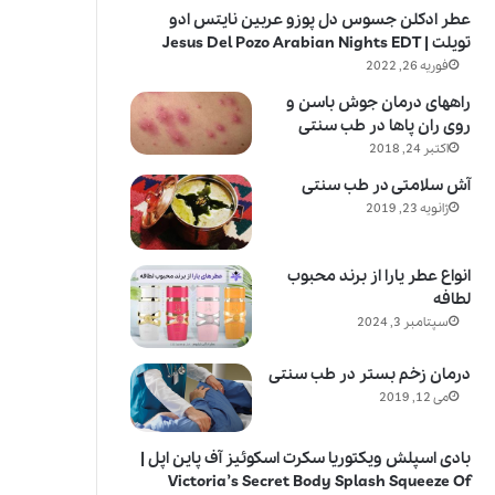
عطر ادکلن جسوس دل پوزو عربین نایتس ادو
تویلت | Jesus Del Pozo Arabian Nights EDT
فوریه 26, 2022
راههای درمان جوش باسن و
روی ران پاها در طب سنتی
اکتبر 24, 2018
آش سلامتی در طب سنتی
ژانویه 23, 2019
انواع عطر یارا از برند محبوب
لطافه
سپتامبر 3, 2024
درمان زخم بستر در طب سنتی
می 12, 2019
بادی اسپلش ویکتوریا سکرت اسکوئیز آف پاین اپل |
Victoria’s Secret Body Splash Squeeze Of