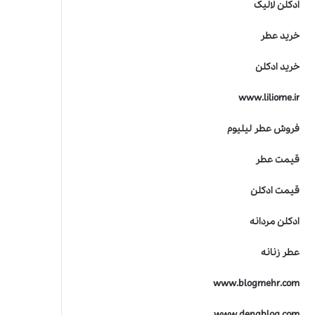
ادکلن لالیک
خرید عطر
خرید ادکلن
www.liliome.ir
فروش عطر لیلیوم
قیمت عطر
قیمت ادکلن
ادکلن مردانه
عطر زنانه
www.blogmehr.com
www.denablog.com