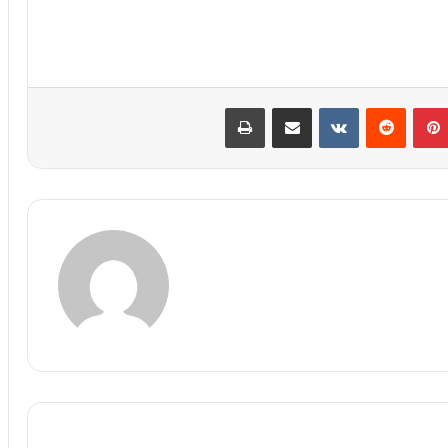
پین‌ترست
‫رددیت
‫VKontakte
اشتراک گذاری از طریق ایمیل
چاپ