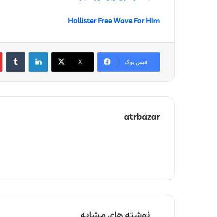
Hollister Free Wave For Him
لینکدین
‫تامبلر
‫
فیس بوک
X
atrbazar
نوشته های مشابه