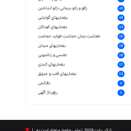
زالو و زالو درمانی-زالو انداختن
49
بیماریهای گوارشی
49
بیماریهای کودکان
24
حجامت-زمان حجامت-فواید حجامت
20
بیماریهای مردان
18
جنسی و زناشویی
18
بیماریهای کبدی
17
بیماریهای قلب و عروق
13
بادکش
4
رپورتاژ آگهی
1
© کپی‌رایت 2026, تمامی حقوق متعلق است به |