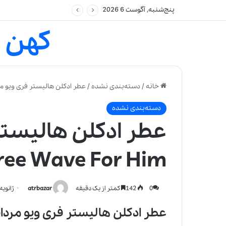
پنج‌شنبه, آگوست 6 2026
کهن 
خانه
/
دسته‌بندی نشده
/
عطر ادکلن هالیستر فری ویو مردانه | ree Wave For Him
دسته‌بندی نشده
عطر ادکلن هالیستر 
Free Wave For Him
0
142
کمتر از یک دقیقه
atrbazar
ژانویه 24, 022
عطر ادکلن هالیستر فری ویو مردانه-ster Free Wave For Him