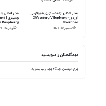
عطر ادکلن اولفکستوری ۵ یوفونی
عطر ادکلن بن
اُوردوز-Olfacstory V Euphony
رسپبر
k Raspberry
Overdose
دسامبر 30, 2021
آوریل 26, 2021
دیدگاهتان را بنویسید
برای نوشتن دیدگاه باید
وارد بشوید
.