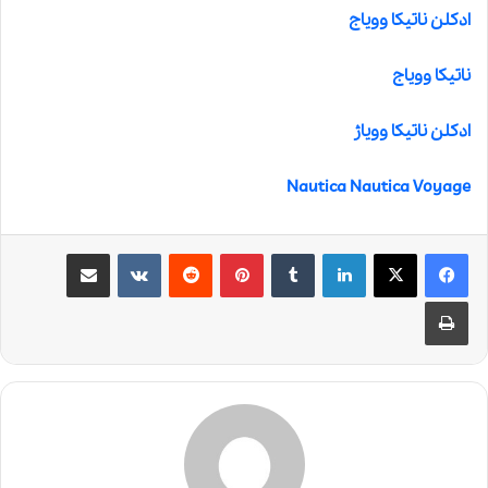
ادکلن ناتیکا وویاج
ناتیکا وویاج
ادکلن ناتیکا وویاژ
Nautica Nautica Voyage
لینکدین
‫تامبلر
‫پین‌ترست
‫رددیت
‫VKontakte
اشتراک گذاری از طریق ایمیل
چاپ