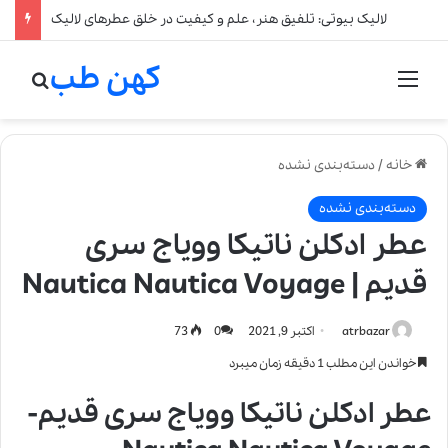
لالیک بیوتی: تلفیق هنر، علم و کیفیت در خلق عطرهای لالیک
کهن طب
منو
جستج
خانه
/
دسته‌بندی نشده
دسته‌بندی نشده
عطر ادکلن ناتیکا وویاج سری
قدیم | Nautica Nautica Voyage
atrbazar
اکتبر 9, 2021
0
73
خواندن این مطلب 1 دقیقه زمان میبرد
عطر ادکلن ناتیکا وویاج سری قدیم-