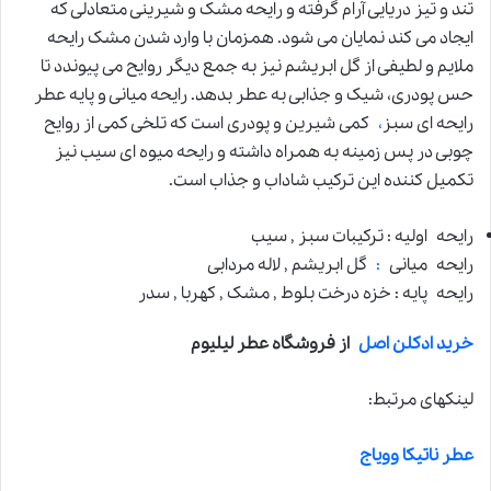
تند و تیز دریایی آرام گرفته و رایحه مشک و شیرینی متعادلی که
ایجاد می کند نمایان می شود. همزمان با وارد شدن مشک رایحه
ملایم و لطیفی از گل ابریشم نیز به جمع دیگر روایح می پیوندد تا
حس پودری، شیک و جذابی به عطر بدهد. رایحه میانی و پایه عطر
رایحه ای سبز
،
کمی شیرین و پودری است که تلخی کمی از روایح
چوبی در پس زمینه به همراه داشته و رایحه میوه ای سیب نیز
تکمیل کننده این ترکیب شاداب و جذاب است.
رایحه اولیه : ترکیبات سبز , سیب
رایحه میانی
:
گل ابریشم , لاله مردابی
رایحه پایه : خزه درخت بلوط , مشک , کهربا , سدر
خرید ادکلن اصل
از فروشگاه عطر لیلیوم
لینکهای مرتبط:
عطر ناتیکا وویاج