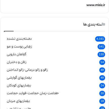
www.misiz.ir
دسته بندی ها
دسته‌بندی نشده
4,161
زیبایی پوست و مو
541
گیاهان دارویی
120
زنان و دختران
54
زالو و زالو درمانی-زالو انداختن
49
بیماریهای گوارشی
49
بیماریهای کودکان
24
حجامت-زمان حجامت-فواید حجامت
20
بیماریهای مردان
18
جنسی و زناشویی
18