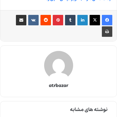
لینکدین
‫تامبلر
‫پین‌ترست
‫رددیت
‫VKontakte
اشتراک گذاری از طریق ایمیل
چاپ
atrbazar
نوشته های مشابه