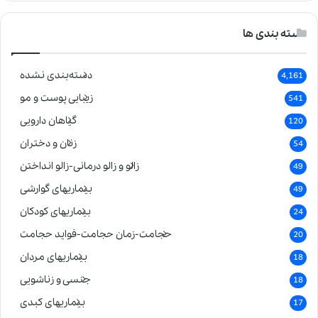
دسته بندی ها
دسته‌بندی نشده
4,161
زیبایی پوست و مو
541
گیاهان دارویی
120
زنان و دختران
54
زالو و زالو درمانی-زالو انداختن
49
بیماریهای گوارشی
49
بیماریهای کودکان
24
حجامت-زمان حجامت-فواید حجامت
20
بیماریهای مردان
18
جنسی و زناشویی
18
بیماریهای کبدی
17