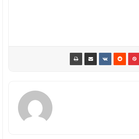
پین‌ترست
‫رددیت
‫VKontakte
اشتراک گذاری از طریق ایمیل
چاپ