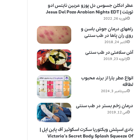
عطر ادکلن جسوس دل پوزو عربین نایتس ادو
تویلت | Jesus Del Pozo Arabian Nights EDT
فوریه 26, 2022
راههای درمان جوش باسن و
روی ران پاها در طب سنتی
اکتبر 24, 2018
آش سلامتی در طب سنتی
ژانویه 23, 2019
انواع عطر یارا از برند محبوب
لطافه
سپتامبر 3, 2024
درمان زخم بستر در طب سنتی
می 12, 2019
بادی اسپلش ویکتوریا سکرت اسکوئیز آف پاین اپل |
Victoria’s Secret Body Splash Squeeze Of