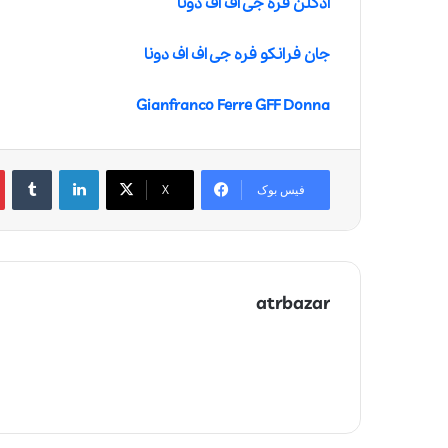
ادکلن فره جی اف اف دونا
جان فرانکو فره جی اف اف دونا
Gianfranco Ferre GFF Donna
لینکدین
‫تامبلر
‫
فیس بوک
X
atrbazar