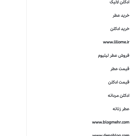
ادکلن لالیک
خرید عطر
خرید ادکلن
www.liliome.ir
فروش عطر لیلیوم
قیمت عطر
قیمت ادکلن
ادکلن مردانه
عطر زنانه
www.blogmehr.com
www.denablog.com