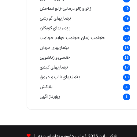
زالو و زالو درمانی-زالو انداختن
49
بیماریهای گوارشی
49
بیماریهای کودکان
24
حجامت-زمان حجامت-فواید حجامت
20
بیماریهای مردان
18
جنسی و زناشویی
18
بیماریهای کبدی
17
بیماریهای قلب و عروق
13
بادکش
4
رپورتاژ آگهی
1
© کپی‌رایت 2026, تمامی حقوق متعلق است به |