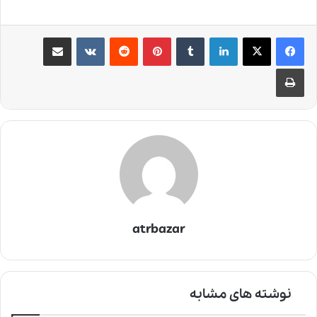
لینکدین
‫تامبلر
‫پین‌ترست
‫رددیت
‫VKontakte
اشتراک گذاری از طریق ایمیل
چاپ
atrbazar
نوشته های مشابه