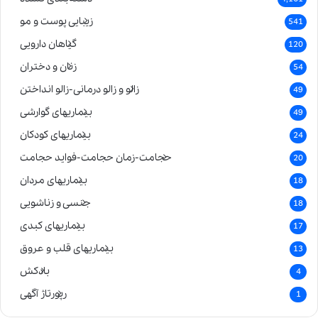
زیبایی پوست و مو
541
گیاهان دارویی
120
زنان و دختران
54
زالو و زالو درمانی-زالو انداختن
49
بیماریهای گوارشی
49
بیماریهای کودکان
24
حجامت-زمان حجامت-فواید حجامت
20
بیماریهای مردان
18
جنسی و زناشویی
18
بیماریهای کبدی
17
بیماریهای قلب و عروق
13
بادکش
4
رپورتاژ آگهی
1