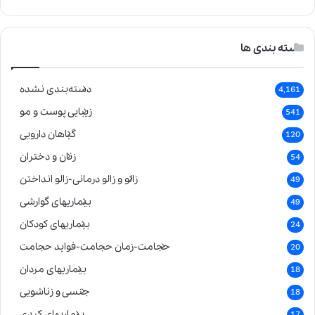
دسته بندی ها
دسته‌بندی نشده
4,161
زیبایی پوست و مو
541
گیاهان دارویی
120
زنان و دختران
54
زالو و زالو درمانی-زالو انداختن
49
بیماریهای گوارشی
49
بیماریهای کودکان
24
حجامت-زمان حجامت-فواید حجامت
20
بیماریهای مردان
18
جنسی و زناشویی
18
بیماریهای کبدی
17