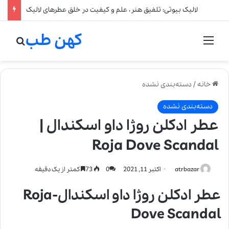
لالیک بیوتی: تلفیق هنر، علم و کیفیت در خلق عطرهای لالیک
کهن طب
منو
جستج
خانه
/
دسته‌بندی نشده
دسته‌بندی نشده
عطر ادکلن روژا داو اسکندال |
Roja Dove Scandal
atrbazar
اکتبر 11, 2021
0
73
کمتر از یک دقیقه
عطر ادکلن روژا داو اسکندال-Roja
Dove Scandal