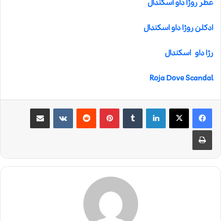
عطر روژا داو اسکندال
ادکلن روژا داو اسکندال
رژا داو اسکندال
Roja Dove Scandal
لینکدین
‫تامبلر
‫پین‌ترست
‫رددیت
‫VKontakte
اشتراک گذاری از طریق ایمیل
چاپ