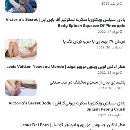
می 12, 2019
بادی اسپلش ویکتوریا سکرت اسکوئیز آف پاین اپل | Victoria’s Secret
Body Splash Squeeze Of Pineapple
فوریه 27, 2022
درمان ۲۷ بیماری با چرپ کردن کف پا
نوامبر 26, 2018
عطر ادکلن لویی ویتون نوویو موند | Louis Vuitton Nouveau Monde
فوریه 15, 2022
پاکسازی بدن از سموم مختلف در طب سنتی
اکتبر 26, 2018
بادی اسپلش ویکتوریا سکرت پیونی کراش | Victoria’s Secret Body
Splash Peony Crush
فوریه 24, 2022
عطر ادکلن جسوس دل پوزو ادونچر کواسار | Jesus Del Pozo