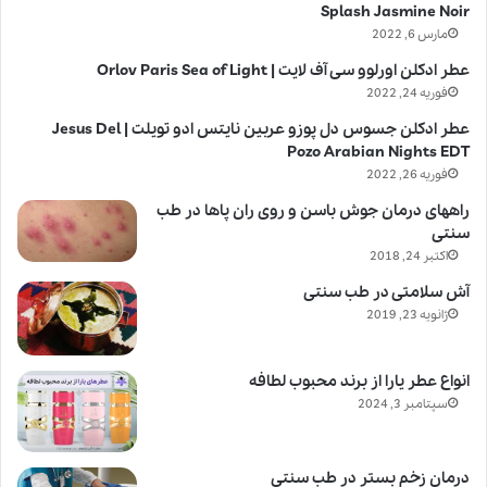
Splash Jasmine Noir
مارس 6, 2022
عطر ادکلن اورلوو سی آف لایت | Orlov Paris Sea of Light
فوریه 24, 2022
عطر ادکلن جسوس دل پوزو عربین نایتس ادو تویلت | Jesus Del
Pozo Arabian Nights EDT
فوریه 26, 2022
راههای درمان جوش باسن و روی ران پاها در طب
سنتی
اکتبر 24, 2018
آش سلامتی در طب سنتی
ژانویه 23, 2019
انواع عطر یارا از برند محبوب لطافه
سپتامبر 3, 2024
درمان زخم بستر در طب سنتی