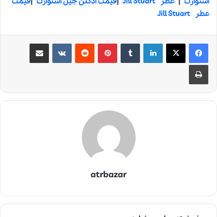
استوارت
|
عطر Jill Stuart
|
قیمت ادکلن جیل استوارت
|
قیمت
عطر Jill Stuart
لینکدین
‫تامبلر
‫پین‌ترست
‫رددیت
‫VKontakte
اشتراک گذاری از طریق ایمیل
چاپ
atrbazar