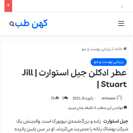
لالیک بیوتی: تلفیق هنر، علم و کیفیت در خلق عطرهای لالیک
کهن طب
منو
جستج
خانه
/
زیبایی پوست و مو
زیبایی پوست و مو
عطر ادکلن جیل استوارت | Jill
Stuart |
atrbazar
ژانویه 8, 2021
0
70
خواندن این مطلب 1 دقیقه زمان میبرد
جیل استوارت
زاده و بزرگ‌شده‌ی نیویورک است. والدینش یک
شرکت پوشاک زنانه را مدیریت می‌کردند. او در سن پایین پانزده