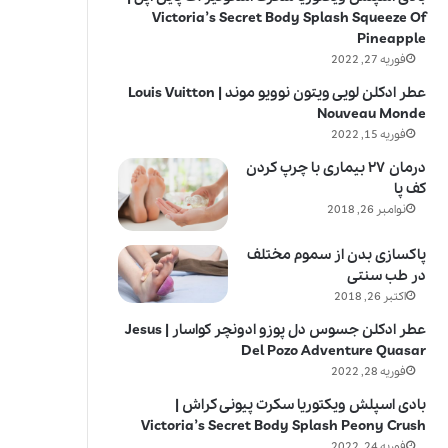
Victoria’s Secret Body Splash Squeeze Of
Pineapple
فوریه 27, 2022
عطر ادکلن لویی ویتون نوویو موند | Louis Vuitton
Nouveau Monde
فوریه 15, 2022
درمان ۲۷ بیماری با چرپ کردن
کف پا
نوامبر 26, 2018
پاکسازی بدن از سموم مختلف
در طب سنتی
اکتبر 26, 2018
عطر ادکلن جسوس دل پوزو ادونچر کواسار | Jesus
Del Pozo Adventure Quasar
فوریه 28, 2022
بادی اسپلش ویکتوریا سکرت پیونی کراش |
Victoria’s Secret Body Splash Peony Crush
فوریه 24, 2022