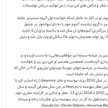
طر و ادکلن های این برند را می توانید درپایان توضیحات
و در آغاز به خاطر اینکه خواننده اول گروه دستینیز چایلد
با گروه بیانسه، آلبوم خود را به نام دیوانه‌وار در عشق
(crazy in love) وارد بازار کرد. این آلبوم تبدیل به یکی از بزرگترین آلبوم‌های آن سال شد و بیانسه برای آن ۵ جایزه
گرمی به دست آورد. آلبوم دوم بیانسه به نام Birth day -روز تولد-همزمان با تولد ۲۵ سالگی او وارد بازار شد و دلیل
 در عرصه سینما نیز موفقیت‌هایی را به دست آورده و در
ی بازی کرده‌است. همچنین همسر او جی-زی رپر و خواننده
هیپ پاپ مشهور است. آن‌ها سال ۲۰۰۸ ازدواج کردند. بیانسه در مراسم جوایز موزیک ویدئوی ام‌تی‌وی ۲۰۱۱ در حالی که
و نشان داد که حامله‌ است.
بيونسه با همکارب شرکت کوتب و چند متخصص عطر در سال 2010 برند بيونسه و عطر beyonce را راه اندازب کرد تا
مانند ساير خواننده وارد دنياب عطر وو ادکلن شود . اولين عطر بيونسه با نام Heat در اين سال معرفی گرديد و سال
موفقی را پشت سر گذاشت. برند beyonce در بازه زمانی 2010 تا 2016 دارای 13 عطر و ادکلن در کارنامه عطری خود
مشغول به کار در برند بيونسه برای عطريات زنانه و مردانه