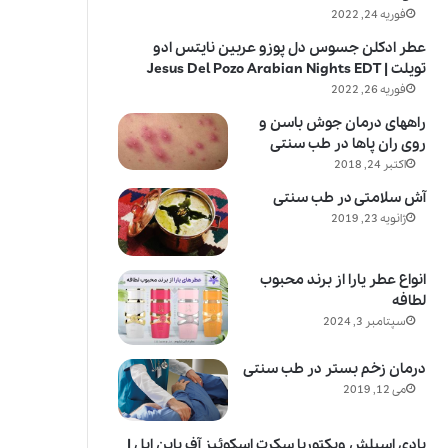
فوریه 24, 2022
عطر ادکلن جسوس دل پوزو عربین نایتس ادو
تویلت | Jesus Del Pozo Arabian Nights EDT
فوریه 26, 2022
راههای درمان جوش باسن و
روی ران پاها در طب سنتی
اکتبر 24, 2018
آش سلامتی در طب سنتی
ژانویه 23, 2019
انواع عطر یارا از برند محبوب
لطافه
سپتامبر 3, 2024
درمان زخم بستر در طب سنتی
می 12, 2019
بادی اسپلش ویکتوریا سکرت اسکوئیز آف پاین اپل |