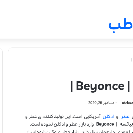
لالیک بیوتی: تلفیق هنر، علم و ک
طب
 |
atrbaz
دسامبر 29, 2020
ی
عطر
و
ادکلن
آمریکایی است. این تولید کننده ی عطر و
بیانسه
| Beyonce
وارد بازار عطر و ادکلن نموده است.
وع به کار نموده و ازهمان سال وارد بازار عطر و ادکلن شده است .