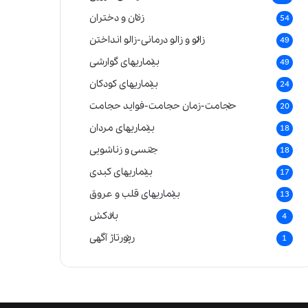
زنان و دختران
54
زالو و زالو درمانی-زالو انداختن
49
بیماریهای گوارشی
49
بیماریهای کودکان
24
حجامت-زمان حجامت-فواید حجامت
20
بیماریهای مردان
18
جنسی و زناشویی
18
بیماریهای کبدی
17
بیماریهای قلب و عروق
13
بادکش
4
رپورتاژ آگهی
1