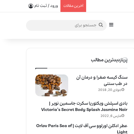
یفیت در خلق عطرهای لالیک
ورود / ثبت نام
آخرین مقالات
سایدبار
جستجو
برای
پربازدیدترین مطالب
سنگ کیسه صفرا و درمان آن
در طب سنتی
جولای 20, 2018
بادی اسپلش ویکتوریا سکرت جاسمین نویر |
Victoria’s Secret Body Splash Jasmine Noir
مارس 6, 2022
عطر ادکلن اورلوو سی آف لایت | Orlov Paris Sea of
Light