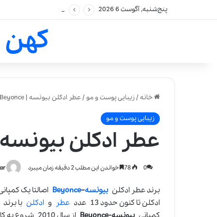
پنج‌شنبه, آگوست 6 2026
کهن 
خانه
/
زیبایی پوست و مو
/
عطر ادکلن بیونسه | Beyonce |
زیبایی پوست و مو
عطر ادکلن بیونسه | Beyonce
0
78
خواندن این مطلب 2 دقیقه زمان میبرد
ar
برند عطر ادکلن
بیونسه
–
Beyonce
اصالتا یک کمپان
ادکلن تا کنون حدود 13 عدد
عطر
و
ادکلن
با برند
کمپانی
بیونسه-Beyonce
از سال 2010 شر