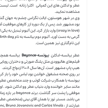
عطر و ادکلن های این کمپانی اکثرا زنانه است. لیست ع
مشاهده نمایید.
وی در شهر هوستون، ایالت تگزاس چشم به جهان گشود. ا
بود مشهور شد. پس از یک دوره ازز کارهای موفقیت آمیز 
این نام‌گذاری نیز همین است.
عطر بیانسه-ادکلن
بیونسه-Beyonce
بیانسه همچنین
فیلم‌های هالیوودی مثل پلنگ صورتی و دختران رویای
بر روی صحنه مشغول خواندن بود لباس خود را باز کرد 
می باشد. مستر نوز يا همان آقای بينی (متخصص عطر) 
عبارتند از : Claude Dir, Olivier Gillotin, Honorine Blanc, Bruno Jovanovic and Carlos Vinals.