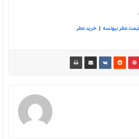
یمت عطر بیونسه
|
خرید عطر
پین‌ترست
‫رددیت
‫VKontakte
اشتراک گذاری از طریق ایمیل
چاپ