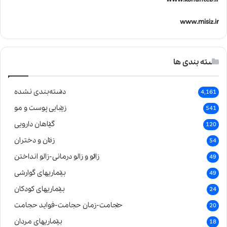
www.misiz.ir
دسته بندی ها
دسته‌بندی نشده
4,161
زیبایی پوست و مو
541
گیاهان دارویی
120
زنان و دختران
54
زالو و زالو درمانی-زالو انداختن
49
بیماریهای گوارشی
49
بیماریهای کودکان
24
حجامت-زمان حجامت-فواید حجامت
20
بیماریهای مردان
18