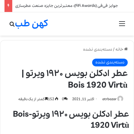
جوایز فی‌فی (FiFi Awards): معتبرترین جایزه صنعت عطرسازی
کهن طب
منو
جستج
خانه
/
دسته‌بندی نشده
دسته‌بندی نشده
عطر ادکلن بویس ۱۹۲۰ ویرتو |
Bois 1920 Virtù
atrbazar
اکتبر 11, 2021
0
152
کمتر از یک دقیقه
عطر ادکلن بویس ۱۹۲۰ ویرتو-Bois
1920 Virtù