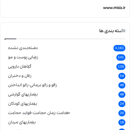
www.misiz.ir
دسته بندی ها
دسته‌بندی نشده
4,161
زیبایی پوست و مو
541
گیاهان دارویی
120
زنان و دختران
54
زالو و زالو درمانی-زالو انداختن
49
بیماریهای گوارشی
49
بیماریهای کودکان
24
حجامت-زمان حجامت-فواید حجامت
20
بیماریهای مردان
18