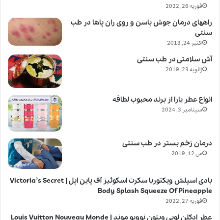
فوریه 26, 2022
راههای درمان جوش باسن و روی ران پاها در طب
سنتی
اکتبر 24, 2018
آش سلامتی در طب سنتی
ژانویه 23, 2019
انواع عطر یارا از برند محبوب لطافه
سپتامبر 3, 2024
درمان زخم بستر در طب سنتی
می 12, 2019
بادی اسپلش ویکتوریا سکرت اسکوئیز آف پاین اپل | Victoria’s Secret
Body Splash Squeeze Of Pineapple
فوریه 27, 2022
عطر ادکلن لویی ویتون نوویو موند | Louis Vuitton Nouveau Monde