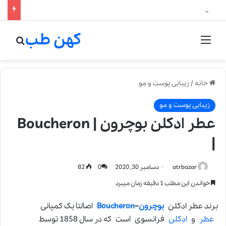
لالیک بیوتی: تلفیق هنر، علم و کیفیت در خلق عطرهای لالیک
کهن طب
منو
جستج
خانه
/
زیبایی پوست و مو
زیبایی پوست و مو
عطر ادکلن بوچرون | Boucheron
|
atrbazar
دسامبر 30, 2020
0
82
خواندن این مطلب 1 دقیقه زمان میبرد
برند عطر ادکلن
بوچرون
–
Boucheron
اصالتا یک کمپانی
عطر
و
ادکلن
فرانسوی است که در سال 1858 توسط