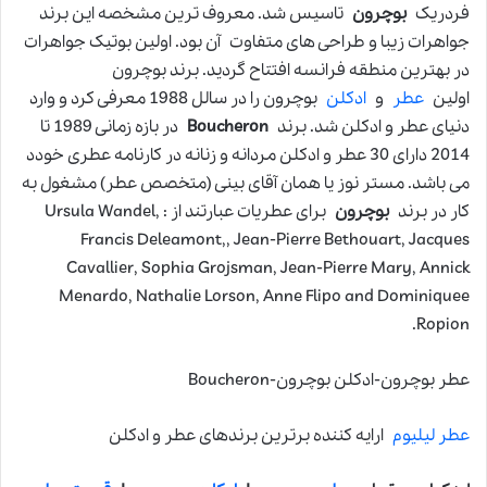
فردريک
بوچرون
تاسيس شد. معروف ترين مشخصه اين برند
جواهرات زيبا و طراحی های متفاوت آن بود. اولين بوتيک جواهرات
در بهترين منطقه فرانسه افتتاح گرديد. برند بوچرون
اولين
عطر
و
ادکلن
بوچرون را در سالل 1988 معرفی کرد و وارد
دنيای عطر و ادکلن شد. برند
Boucheron
در بازه زمانی 1989 تا
2014 دارای 30 عطر و ادکلن مردانه و زنانه در کارنامه عطری خودد
می باشد. مستر نوز يا همان آقای بينی (متخصص عطر) مشغول به
کار در برند
بوچرون
برای عطريات عبارتند از : Ursula Wandel,
Francis Deleamont,, Jean-Pierre Bethouart, Jacques
Cavallier, Sophia Grojsman, Jean-Pierre Mary, Annick
Menardo, Nathalie Lorson, Anne Flipo and Dominiquee
Ropion.
عطر بوچرون-ادکلن بوچرون-Boucheron
عطر لیلیوم
ارایه کننده برترین برندهای عطر و ادکلن