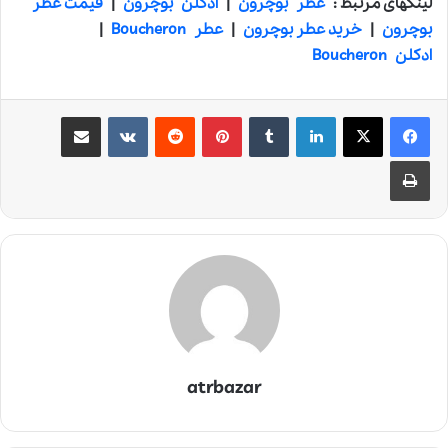
لینکهای مرتبط :
عطر بوچرون
|
ادکلن بوچرون
|
قیمت عطر
بوچرون
|
خرید عطر بوچرون
|
عطر Boucheron
|
ادکلن Boucheron
لینکدین
‫تامبلر
‫پین‌ترست
‫رددیت
‫VKontakte
اشتراک گذاری از طریق ایمیل
چاپ
atrbazar