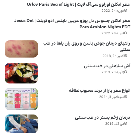
عطر ادکلن اورلوو سی آف لایت | Orlov Paris Sea of Light
فوریه 24, 2022
عطر ادکلن جسوس دل پوزو عربین نایتس ادو تویلت | Jesus Del
Pozo Arabian Nights EDT
فوریه 26, 2022
راههای درمان جوش باسن و روی ران پاها در طب
سنتی
اکتبر 24, 2018
آش سلامتی در طب سنتی
ژانویه 23, 2019
انواع عطر یارا از برند محبوب لطافه
سپتامبر 3, 2024
درمان زخم بستر در طب سنتی
می 12, 2019