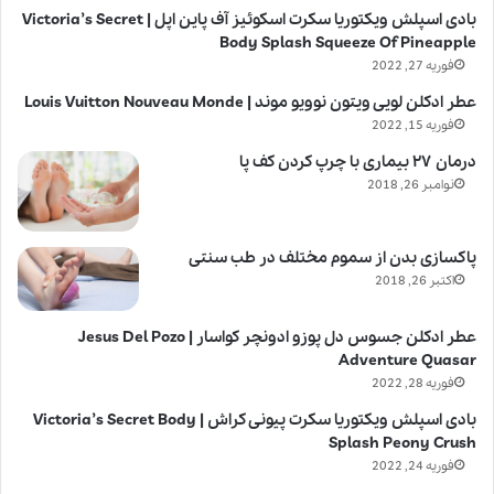
بادی اسپلش ویکتوریا سکرت اسکوئیز آف پاین اپل | Victoria’s Secret
Body Splash Squeeze Of Pineapple
فوریه 27, 2022
عطر ادکلن لویی ویتون نوویو موند | Louis Vuitton Nouveau Monde
فوریه 15, 2022
درمان ۲۷ بیماری با چرپ کردن کف پا
نوامبر 26, 2018
پاکسازی بدن از سموم مختلف در طب سنتی
اکتبر 26, 2018
عطر ادکلن جسوس دل پوزو ادونچر کواسار | Jesus Del Pozo
Adventure Quasar
فوریه 28, 2022
بادی اسپلش ویکتوریا سکرت پیونی کراش | Victoria’s Secret Body
Splash Peony Crush
فوریه 24, 2022