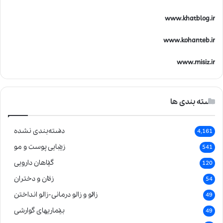
www.khatblog.ir
www.kohanteb.ir
www.misiz.ir
دسته بندی ها
دسته‌بندی نشده
4,161
زیبایی پوست و مو
541
گیاهان دارویی
120
زنان و دختران
54
زالو و زالو درمانی-زالو انداختن
49
بیماریهای گوارشی
49