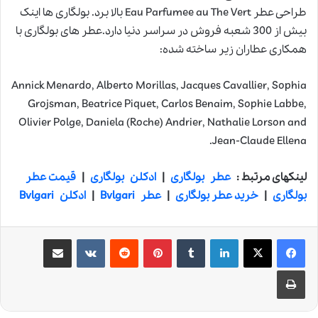
طراحی عطر Eau Parfumee au The Vert بالا برد. بولگاری ها اینک
بیش از 300 شعبه فروش در سراسر دنیا دارد.عطر های بولگاری با
همکاری عطاران زیر ساخته شده:
Annick Menardo, Alberto Morillas, Jacques Cavallier, Sophia
Grojsman, Beatrice Piquet, Carlos Benaim, Sophie Labbe,
Olivier Polge, Daniela (Roche) Andrier, Nathalie Lorson and
Jean-Claude Ellena.
لینکهای مرتبط :
عطر بولگاری
|
ادکلن بولگاری
|
قیمت عطر
بولگاری
|
خرید عطر بولگاری
|
عطر Bvlgari
|
ادکلن Bvlgari
لینکدین
‫تامبلر
‫پین‌ترست
‫رددیت
‫VKontakte
اشتراک گذاری از طریق ایمیل
چاپ