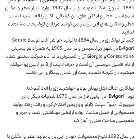
بازار عطر و ادکلن نموده است . کمپانی
بولگاری | Bvlgari
از سال
1884 شروع به کار نموده و از سال 1992 وارد بازار عطر و ادکلن
شده است. عطر و ادکلن های این کمپانی اکثرا زنانه است. لیست
عطر و ادکلن های این برند را می توانید درپایان توضیحات مشاهده
نمایید.
کمپانی بولگاری در سال 1884 با تولید جواهر آلات توسط Sotirio
Bvlgari در شهر رم تاسیس و در سال 1905 به همراه دو پسرش
Constantino و Giorgio آن را گسترش داد. نام شرکت مشتق شده
از نام فامیل موسس آن است و حرف v بعد از B در لاتین یو خوانده
میشود در نتیجه تلفظ درست آن همان بولگاری می باشد.
بولگاری اصالتا اهل یونان بود و جواهرسازی را آنجا آموخته
بود.
Bvlgari
در اولین فاز در سال 1970 شعبات دیگر را در
نیویورک، جنوآ، مونت کارلو و پاریس افتتاح کرد و رفته رفته تولید
محصولاتی از قبیل ساعت، لوازم آرایشی بهداشتی، کیف و چرم و
همچنین ساخت هتل را آغاز کرد.
در سال 1992 تنوع محصولات خود را این بار با تولید عطر و ادکلن با