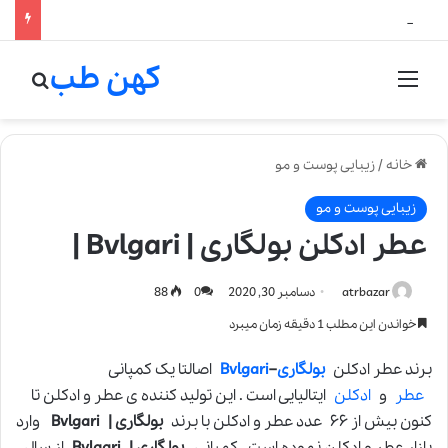
لالیک بیوتی: تلفیق هنر، علم و کیفیت در خلق عطرهای لالیک
کهن طب
منو
جستج
خانه
/
زیبایی پوست و مو
زیبایی پوست و مو
عطر ادکلن بولگاری | Bvlgari |
atrbazar
دسامبر 30, 2020
0
88
خواندن این مطلب 1 دقیقه زمان میبرد
برند عطر ادکلن
بولگاری
–
Bvlgari
اصالتا یک کمپانی
عطر
و
ادکلن
ایتالیایی است . این تولید کننده ی عطر و ادکلن تا
کنون بیش از ۶۶ عدد عطر و ادکلن با برند
بولگاری | Bvlgari
وارد