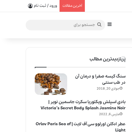
یفیت در خلق عطرهای لالیک
ورود / ثبت نام
آخرین مقالات
سایدبار
جستجو
برای
پربازدیدترین مطالب
سنگ کیسه صفرا و درمان آن
در طب سنتی
جولای 20, 2018
بادی اسپلش ویکتوریا سکرت جاسمین نویر |
Victoria’s Secret Body Splash Jasmine Noir
مارس 6, 2022
عطر ادکلن اورلوو سی آف لایت | Orlov Paris Sea of
Light