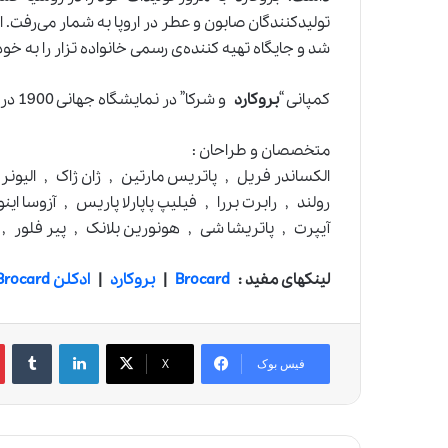
تولیدکنندگان صابون و عطر در اروپا به شمار می‌رفت.
شد و جایگاه تهیه کننده‌ی رسمی خانواده تزار را به خو
کمپانی “
بروکارد
و شرکا” در نمایشگاه جهانی 1900 در پاریس به کسب جایزه بزرگ نائل شد.
متخصصان و طراحان :
الکساندر فریل , پاتریس مارتین , ژان ژاک , الیو
رولند , رابرت بررا , فیلیپ پاپارلا پاریس , آزوسا
آیپرت , پاتریشا شی , هونورین بلانک , پیر فلور , ن
لینکهای مفید :
Brocard
|
بروکارد
|
ادکلن Brocard
لینکدین
‫تامبلر
‫
فیس بوک
X