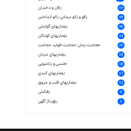
زنان و دختران
54
زالو و زالو درمانی-زالو انداختن
49
بیماریهای گوارشی
49
بیماریهای کودکان
24
حجامت-زمان حجامت-فواید حجامت
20
بیماریهای مردان
18
جنسی و زناشویی
18
بیماریهای کبدی
17
بیماریهای قلب و عروق
13
بادکش
4
رپورتاژ آگهی
1