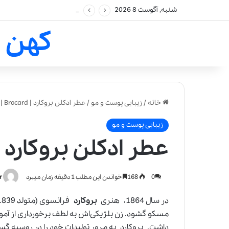
شنبه, آگوست 8 2026
کهن 
خانه
/
زیبایی پوست و مو
/
عطر ادکلن بروکارد | Brocard |
زیبایی پوست و مو
عطر ادکلن بروکارد | Brocard 
0
168
خواندن این مطلب 1 دقیقه زمان میبرد
r
در سال 1864، هنری
بروکارد
فرانسوی (متولد 1839 – فوت کرده 1900) مغازه‌ای برای فروش صابون و
مسکو گشود. زن بلژیکی‌اش به لطف برخورداری از آمو