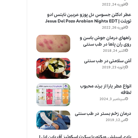
فوریه 24, 2022
عطر ادکلن جسوس دل پوزو عربین نایتس ادو
تویلت | Jesus Del Pozo Arabian Nights EDT
فوریه 26, 2022
راههای درمان جوش باسن و
روی ران پاها در طب سنتی
اکتبر 24, 2018
آش سلامتی در طب سنتی
ژانویه 23, 2019
انواع عطر یارا از برند محبوب
لطافه
سپتامبر 3, 2024
درمان زخم بستر در طب سنتی
می 12, 2019
بادی اسپلش ویکتوریا سکرت اسکوئیز آف پاین اپل |