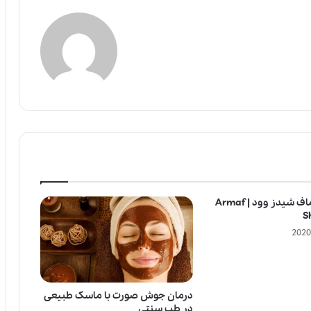
عطر ادکلن آرماف شیدز وود | Armaf
S
درمان جوش صورت با ماسک طبیعی
در طب سنتی