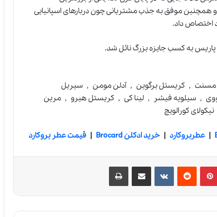
 او همچنین موفق به جذب مشتریانی چون دربارهای اسپانیایی
د اختصاص داد.
نر مسنت , کریستل برگوین , آدلن مومن , سیریل
 اینووی , سیلویه فیشر , لینا کی , کریستل هیرو , مرین
یکولای کورالویچ
|
عطربروکارد
|
خرید ادکلن Brocard
|
قیمت عطر بروکارد
پین‌ترست
‫رددیت
‫VKontakte
اشتراک گذاری از طریق ایمیل
چاپ