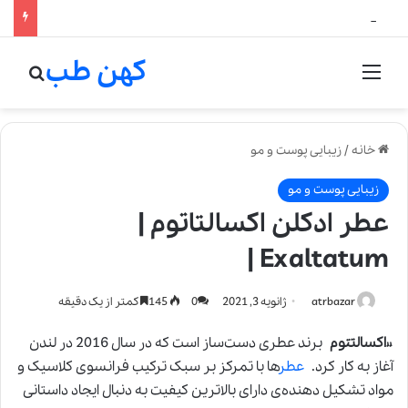
لالیک بیوتی: تلفیق هنر، علم و کیفیت در خلق عطرهای لالیک
کهن طب
منو
جستج
خانه
/
زیبایی پوست و مو
زیبایی پوست و مو
عطر ادکلن اکسالتاتوم |
Exaltatum |
atrbazar
ژانویه 3, 2021
0
145
کمتر از یک دقیقه
«
اکسالتتوم
برند عطری دست‌ساز است که در سال 2016 در لندن
آغاز به کار کرد.
عطر
ها با تمرکز بر سبک ترکیب فرانسوی کلاسیک و
مواد تشکیل دهنده‌ی دارای بالاترین کیفیت به دنبال ایجاد داستانی