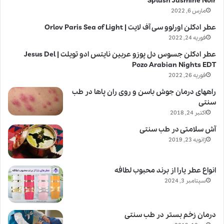
Splash Jasmine Noir
مارس 6, 2022
عطر ادکلن اورلوو سی آف لایت | Orlov Paris Sea of Light
فوریه 24, 2022
عطر ادکلن جسوس دل پوزو عربین نایتس ادو تویلت | Jesus Del
Pozo Arabian Nights EDT
فوریه 26, 2022
راههای درمان جوش باسن و روی ران پاها در طب
سنتی
اکتبر 24, 2018
آش سلامتی در طب سنتی
ژانویه 23, 2019
انواع عطر یارا از برند محبوب لطافه
سپتامبر 3, 2024
درمان زخم بستر در طب سنتی