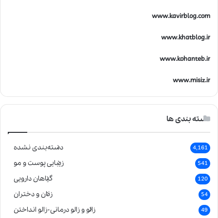
www.kavirblog.com
www.khatblog.ir
www.kohanteb.ir
www.misiz.ir
دسته بندی ها
دسته‌بندی نشده
4,161
زیبایی پوست و مو
541
گیاهان دارویی
120
زنان و دختران
54
زالو و زالو درمانی-زالو انداختن
49