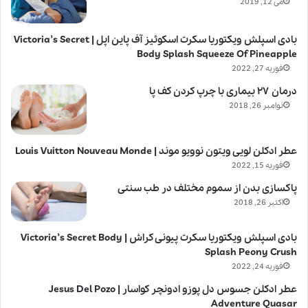
می 12, 2019
بادی اسپلش ویکتوریا سکرت اسکوئیز آف پاین اپل | Victoria’s Secret
Body Splash Squeeze Of Pineapple
فوریه 27, 2022
درمان ۲۷ بیماری با چرپ کردن کف پا
نوامبر 26, 2018
عطر ادکلن لویی ویتون نوویو موند | Louis Vuitton Nouveau Monde
فوریه 15, 2022
پاکسازی بدن از سموم مختلف در طب سنتی
اکتبر 26, 2018
بادی اسپلش ویکتوریا سکرت پیونی کراش | Victoria’s Secret Body
Splash Peony Crush
فوریه 24, 2022
عطر ادکلن جسوس دل پوزو ادونچر کواسار | Jesus Del Pozo
Adventure Quasar