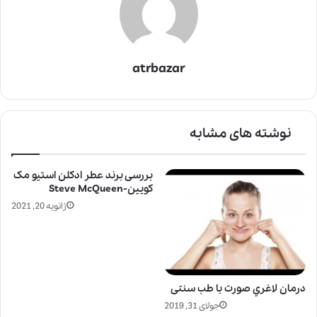
atrbazar
نوشته های مشابه
بررسی برند عطر ادکلن استیو مک
کویین-Steve McQueen
ژانویه 20, 2021
درمان لاغري صورت با طب سنتی
جولای 31, 2019