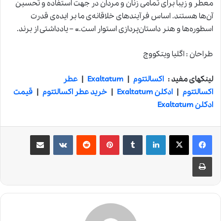
معطر و زیبا برای تمامی زنان و مردان در جهت استفاده و تحسین
آن‌ها هستند. اساس فرآیندهای خلاقانه‌ی ما بر ایده‌ی قدرت
اسطوره‌ها و هنر داستان‌پردازی استوار است.» – یادداشتی از برند.
طراحان : اگلیا ویتکووچ
لینکهای مفید :
اکسالتتوم
|
Exaltatum
|
عطر
اکسالتتوم
|
ادکلن Exaltatum
|
خرید عطر اکسالتتوم
|
قیمت
ادکلن Exaltatum
لینکدین
‫تامبلر
‫پین‌ترست
‫رددیت
‫VKontakte
اشتراک گذاری از طریق ایمیل
چاپ