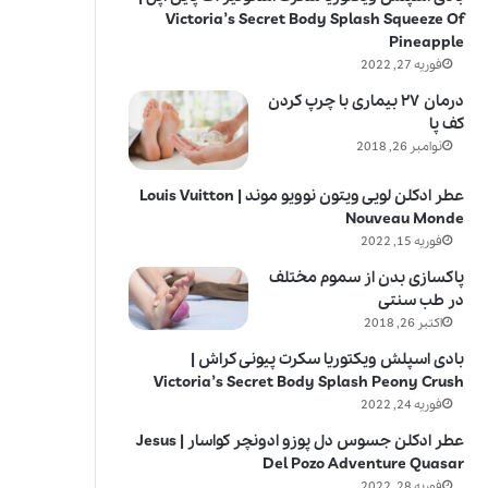
Victoria’s Secret Body Splash Squeeze Of
Pineapple
فوریه 27, 2022
درمان ۲۷ بیماری با چرپ کردن
کف پا
نوامبر 26, 2018
عطر ادکلن لویی ویتون نوویو موند | Louis Vuitton
Nouveau Monde
فوریه 15, 2022
پاکسازی بدن از سموم مختلف
در طب سنتی
اکتبر 26, 2018
بادی اسپلش ویکتوریا سکرت پیونی کراش |
Victoria’s Secret Body Splash Peony Crush
فوریه 24, 2022
عطر ادکلن جسوس دل پوزو ادونچر کواسار | Jesus
Del Pozo Adventure Quasar
فوریه 28, 2022