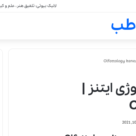
لالیک بیوتی: تلفیق هنر، علم و ک
طب
ژی ایتنز |
O