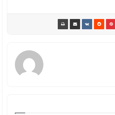
پین‌ترست
‫رددیت
‫VKontakte
اشتراک گذاری از طریق ایمیل
چاپ