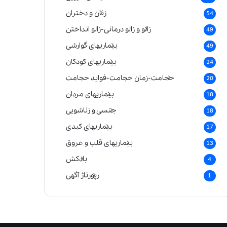
زنان و دختران
54
زالو و زالو درمانی-زالو انداختن
49
بیماریهای گوارشی
49
بیماریهای کودکان
24
حجامت-زمان حجامت-فواید حجامت
20
بیماریهای مردان
18
جنسی و زناشویی
18
بیماریهای کبدی
17
بیماریهای قلب و عروق
13
بادکش
4
رپورتاژ آگهی
1