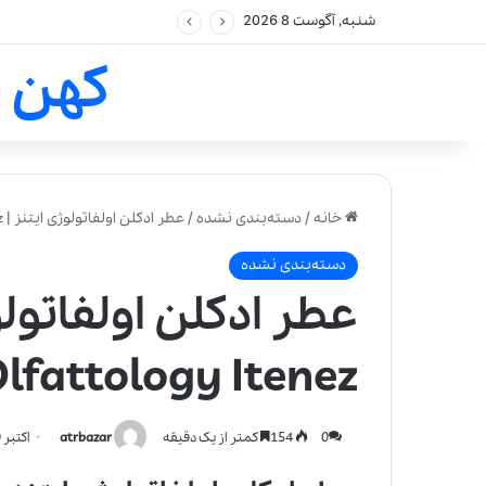
شنبه, آگوست 8 2026
کهن 
خانه
/
دسته‌بندی نشده
/
عطر ادکلن اولفاتولوژی ایتنز | Olfattology Itenez
دسته‌بندی نشده
عطر ادکلن اولفاتولو
lfattology Itenez
0
154
کمتر از یک دقیقه
atrbazar
اکتبر 10, 2021