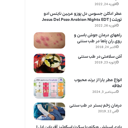
فوریه 24, 2022
عطر ادکلن جسوس دل پوزو عربین نایتس ادو
تویلت | Jesus Del Pozo Arabian Nights EDT
فوریه 26, 2022
راههای درمان جوش باسن و
روی ران پاها در طب سنتی
اکتبر 24, 2018
آش سلامتی در طب سنتی
ژانویه 23, 2019
انواع عطر یارا از برند محبوب
لطافه
سپتامبر 3, 2024
درمان زخم بستر در طب سنتی
می 12, 2019
بادی اسپلش ویکتوریا سکرت اسکوئیز آف پاین اپل |