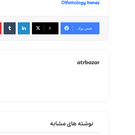
Olfattology Itenez
لینکدین
‫تامبلر
‫
فیس بوک
X
atrbazar
نوشته های مشابه