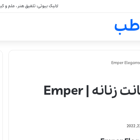
لالیک بیوتی: تلفیق هنر، علم و ک
طب
عطر ادکلن امپر الگانت زنانه | Emper