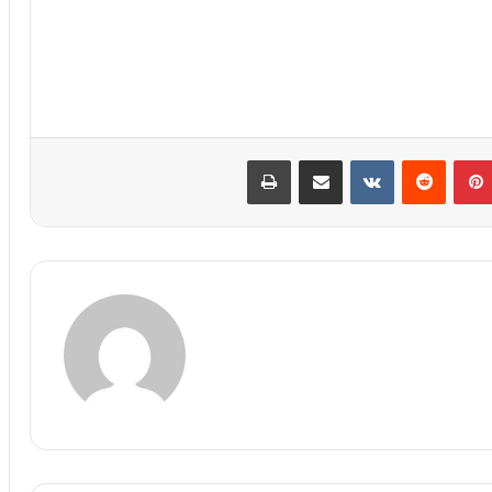
پین‌ترست
‫رددیت
‫VKontakte
اشتراک گذاری از طریق ایمیل
چاپ