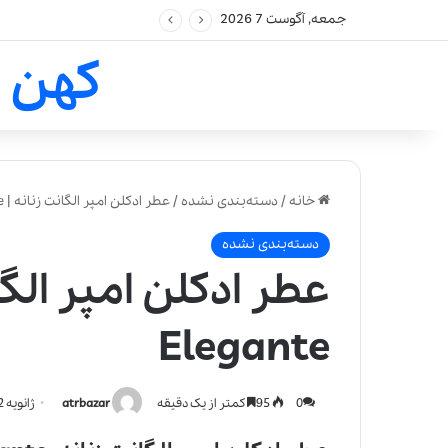
جمعه, آگوست 7 2026
کهن 
خانه
/
دسته‌بندی نشده
/
عطر ادکلن امپر الگانت زنانه | Emper Elegante
دسته‌بندی نشده
Elegante
0
95
کمتر از یک دقیقه
atrbazar
ژانویه 22, 2022