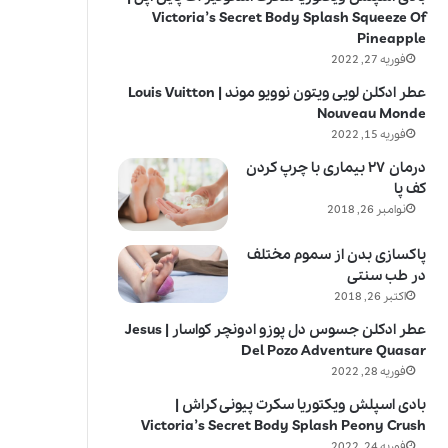
Victoria’s Secret Body Splash Squeeze Of
Pineapple
فوریه 27, 2022
عطر ادکلن لویی ویتون نوویو موند | Louis Vuitton
Nouveau Monde
فوریه 15, 2022
درمان ۲۷ بیماری با چرپ کردن
کف پا
نوامبر 26, 2018
پاکسازی بدن از سموم مختلف
در طب سنتی
اکتبر 26, 2018
عطر ادکلن جسوس دل پوزو ادونچر کواسار | Jesus
Del Pozo Adventure Quasar
فوریه 28, 2022
بادی اسپلش ویکتوریا سکرت پیونی کراش |
Victoria’s Secret Body Splash Peony Crush
فوریه 24, 2022