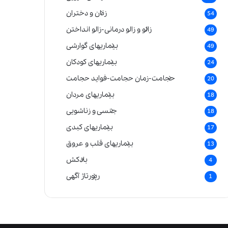
زنان و دختران
54
زالو و زالو درمانی-زالو انداختن
49
بیماریهای گوارشی
49
بیماریهای کودکان
24
حجامت-زمان حجامت-فواید حجامت
20
بیماریهای مردان
18
جنسی و زناشویی
18
بیماریهای کبدی
17
بیماریهای قلب و عروق
13
بادکش
4
رپورتاژ آگهی
1