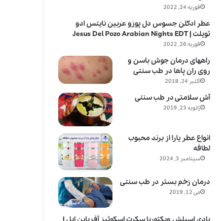
فوریه 24, 2022
عطر ادکلن جسوس دل پوزو عربین نایتس ادو
تویلت | Jesus Del Pozo Arabian Nights EDT
فوریه 26, 2022
راههای درمان جوش باسن و
روی ران پاها در طب سنتی
اکتبر 24, 2018
آش سلامتی در طب سنتی
ژانویه 23, 2019
انواع عطر یارا از برند محبوب
لطافه
سپتامبر 3, 2024
درمان زخم بستر در طب سنتی
می 12, 2019
بادی اسپلش ویکتوریا سکرت اسکوئیز آف پاین اپل |