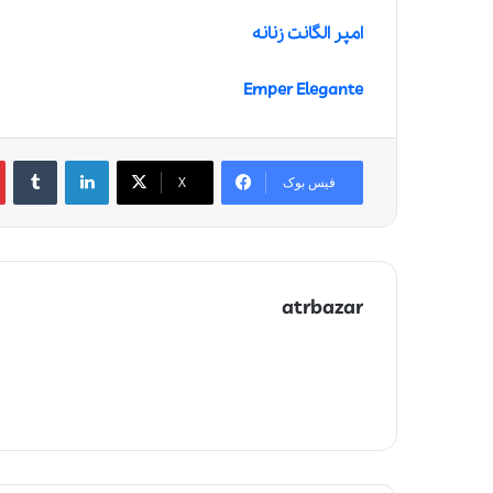
امپر الگانت زنانه
Emper Elegante
لینکدین
‫تامبلر
‫
فیس بوک
X
atrbazar