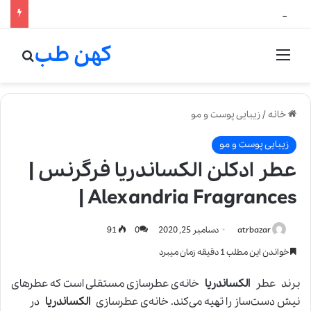
لالیک بیوتی: تلفیق هنر، علم و کیفیت در خلق عطرهای لالیک
کهن طب
منو
جستج
خانه
/
زیبایی پوست و مو
زیبایی پوست و مو
عطر ادکلن الکساندریا فرگرنس |
Alexandria Fragrances |
atrbazar
دسامبر 25, 2020
0
91
خواندن این مطلب 1 دقیقه زمان میبرد
برند عطر
الکساندریا
خانه‌ی عطرسازی مستقلی است که عطرهای
نیش دست‌ساز را تهیه می‌کند. خانه‌ی عطرسازی
الکساندریا
در