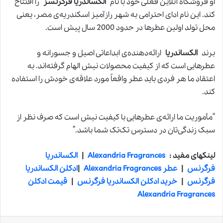
او فروشگاه آنلاین فعلی خود با نام
الکساندریا فرگرنسز
را افتتاح
کند. این نام ادای احترامی به شهر رازآمیز اسکندریه‌ی مصر، یعنی
محل تولد اولین عطرها در حدود 2000 سال پیش است.
برند
الکساندریا
ارائه‌دهنده‌ی ابداعاتی اصیل و جسورانه و
عطرهایی است که از کیفیت محصولات نیش الهام گرفته‌اند. به
اعتقاد ما هر فردی باید عطر واقعاً مورد علاقه‌ی خودش را استفاده
کند.
“مأموریت ما ارائه‌ی عطرهایی با کیفیت نیش است که صرف نظر از
سبک زندگی‌تان در دسترس تک‌تک شما باشد.”
لینکهای مفید :
Alexandria Fragrances
|
الکساندریا
فرگرنس
|
عطر Alexandria Fragrances
|
ادکلن الکساندریا
فرگرنس
|
خرید ادکلن الکساندریا فرگرنس
|
قیمت ادکلن
Alexandria Fragrances