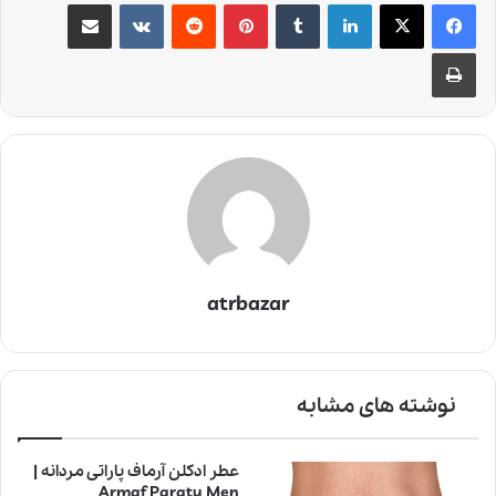
لینکدین
‫تامبلر
‫پین‌ترست
‫رددیت
‫VKontakte
اشتراک گذاری از طریق ایمیل
چاپ
atrbazar
نوشته های مشابه
عطر ادکلن آرماف پاراتی مردانه |
Armaf Paraty Men