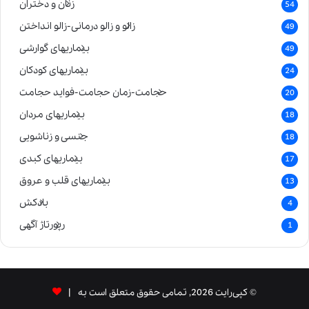
زنان و دختران
54
زالو و زالو درمانی-زالو انداختن
49
بیماریهای گوارشی
49
بیماریهای کودکان
24
حجامت-زمان حجامت-فواید حجامت
20
بیماریهای مردان
18
جنسی و زناشویی
18
بیماریهای کبدی
17
بیماریهای قلب و عروق
13
بادکش
4
رپورتاژ آگهی
1
© کپی‌رایت 2026, تمامی حقوق متعلق است به |