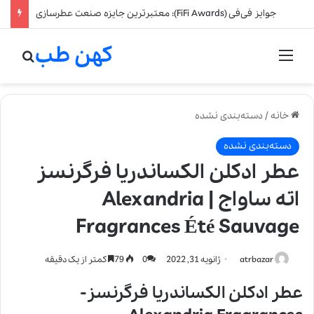
جوایز فی‌فی (FiFi Awards): معتبرترین جایزه صنعت عطرسازی
کهن طب
منو
جستج
خانه
/
دسته‌بندی نشده
دسته‌بندی نشده
عطر ادکلن الکساندریا فرگرنسز
اته ساواج | Alexandria
Fragrances Été Sauvage
atrbazar
ژانویه 31, 2022
0
79
کمتر از یک دقیقه
عطر ادکلن الکساندریا فرگرنسز-