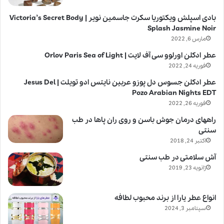
بادی اسپلش ویکتوریا سکرت جاسمین نویر | Victoria’s Secret Body
Splash Jasmine Noir
مارس 6, 2022
عطر ادکلن اورلوو سی آف لایت | Orlov Paris Sea of Light
فوریه 24, 2022
عطر ادکلن جسوس دل پوزو عربین نایتس ادو تویلت | Jesus Del
Pozo Arabian Nights EDT
فوریه 26, 2022
راههای درمان جوش باسن و روی ران پاها در طب
سنتی
اکتبر 24, 2018
آش سلامتی در طب سنتی
ژانویه 23, 2019
انواع عطر یارا از برند محبوب لطافه
سپتامبر 3, 2024