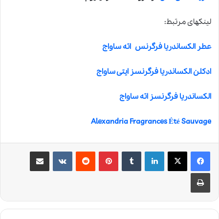
لینکهای مرتبط:
عطر الکساندریا فرگرنس اته ساواج
ادکلن الکساندریا فرگرنسز ایتی ساواج
الکساندریا فرگرنسز اته ساواج
Alexandria Fragrances Été Sauvage
لینکدین
‫تامبلر
‫پین‌ترست
‫رددیت
‫VKontakte
اشتراک گذاری از طریق ایمیل
چاپ