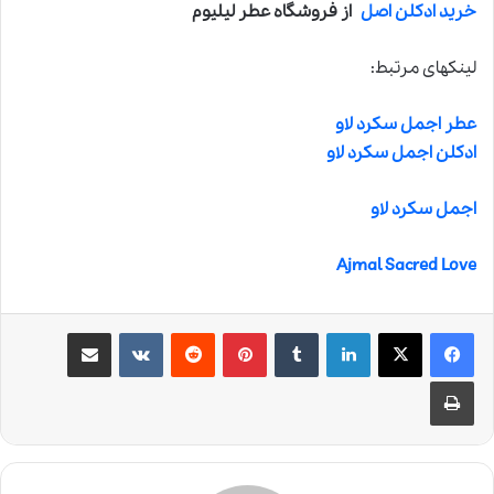
خرید ادکلن اصل
از فروشگاه عطر لیلیوم
لینکهای مرتبط:
عطر اجمل سکرد لاو
ادکلن اجمل سکرد لاو
اجمل سکرد لاو
Ajmal Sacred Love
لینکدین
‫تامبلر
‫پین‌ترست
‫رددیت
‫VKontakte
اشتراک گذاری از طریق ایمیل
چاپ