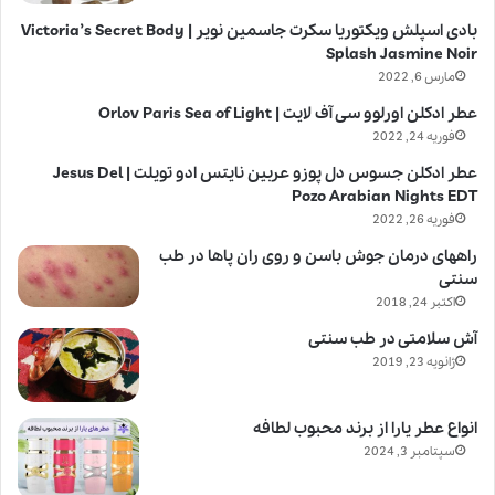
بادی اسپلش ویکتوریا سکرت جاسمین نویر | Victoria’s Secret Body
Splash Jasmine Noir
مارس 6, 2022
عطر ادکلن اورلوو سی آف لایت | Orlov Paris Sea of Light
فوریه 24, 2022
عطر ادکلن جسوس دل پوزو عربین نایتس ادو تویلت | Jesus Del
Pozo Arabian Nights EDT
فوریه 26, 2022
راههای درمان جوش باسن و روی ران پاها در طب
سنتی
اکتبر 24, 2018
آش سلامتی در طب سنتی
ژانویه 23, 2019
انواع عطر یارا از برند محبوب لطافه
سپتامبر 3, 2024