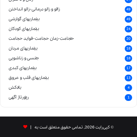
زالو و زالو درمانی-زالو انداختن
49
بیماریهای گوارشی
49
بیماریهای کودکان
24
حجامت-زمان حجامت-فواید حجامت
20
بیماریهای مردان
18
جنسی و زناشویی
18
بیماریهای کبدی
17
بیماریهای قلب و عروق
13
بادکش
4
رپورتاژ آگهی
1
© کپی‌رایت 2026, تمامی حقوق متعلق است به |