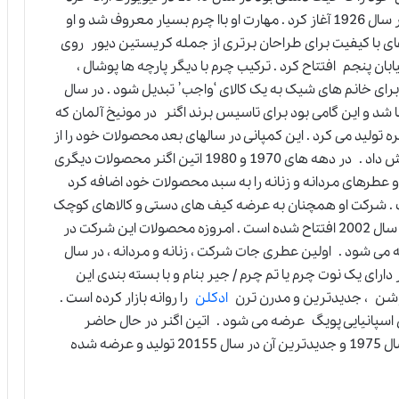
. اتین اگنر کار خود را بعنوان صحاف کتاب در پاریس در سال 1926 آغاز کرد . مهارت او باا چرم بسیار معروف شد و او
ای با کیفیت برای طراحان برتری از جمله کریستین دیور روی
خود را در خیابان پنجم افتتاح کرد . ترکیب چرم با دیگر پارچه ها پوشال ،‌
ی دستی وی برای خانم های شیک به یک کالای ‘واجب’ تبدیل شود . در سال
نا شد و این گامی بود برای تاسیس برند اگنر در مونیخ آلمان که
تولید می کرد . این کمپانی در سالهای بعد محصولات خود را از
قبیل پوشاک زنانه و مردانه ، عینک آفتابی و غیره افزایش داد . در دهه های 1970 و 1980 اتین اگنر محصولات دیگری
و عطرهای مردانه و زنانه را به سبد محصولات خود اضافه کرد
 در سن 95 سالگی از دنیا رفت . شرکت او همچنان به عرضه کیف های دستی و کالاهای کوچک
چرمی در دنیا می پردازد و دفتر مرکزی آن در مونیخ در سال 2002 افتتاح شده است . امروزه محصولات این شرکت در
 فروشی عرضه می شود . اولین عطری جات شرکت ، زنانه و مردانه ، در سال
ر دارای یک نوت چرم یا تم چرم / جیر بنام و با بسته بندی این
ادکلن
را روانه بازار کرده است .
سپانیایی پویگ عرضه می شود . اتین اگنر در حال حاضر
را تولید و عرضه می کند . اولین عطر آن در سال 1975 و جدیدترین آن در سال 20155 تولید و عرضه شده