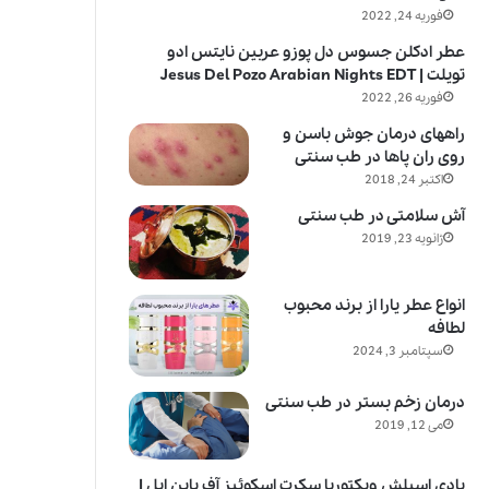
فوریه 24, 2022
عطر ادکلن جسوس دل پوزو عربین نایتس ادو
تویلت | Jesus Del Pozo Arabian Nights EDT
فوریه 26, 2022
راههای درمان جوش باسن و
روی ران پاها در طب سنتی
اکتبر 24, 2018
آش سلامتی در طب سنتی
ژانویه 23, 2019
انواع عطر یارا از برند محبوب
لطافه
سپتامبر 3, 2024
درمان زخم بستر در طب سنتی
می 12, 2019
بادی اسپلش ویکتوریا سکرت اسکوئیز آف پاین اپل |