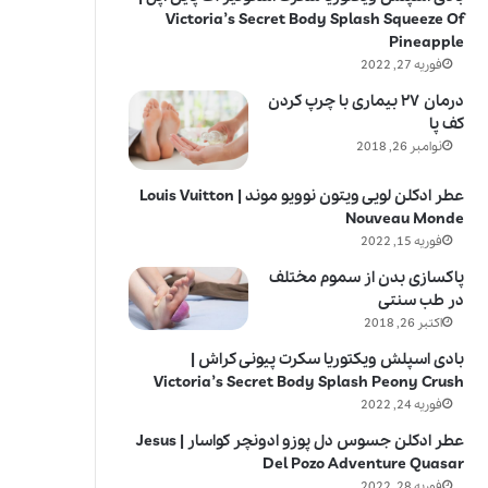
Victoria’s Secret Body Splash Squeeze Of
Pineapple
فوریه 27, 2022
درمان ۲۷ بیماری با چرپ کردن
کف پا
نوامبر 26, 2018
عطر ادکلن لویی ویتون نوویو موند | Louis Vuitton
Nouveau Monde
فوریه 15, 2022
پاکسازی بدن از سموم مختلف
در طب سنتی
اکتبر 26, 2018
بادی اسپلش ویکتوریا سکرت پیونی کراش |
Victoria’s Secret Body Splash Peony Crush
فوریه 24, 2022
عطر ادکلن جسوس دل پوزو ادونچر کواسار | Jesus
Del Pozo Adventure Quasar
فوریه 28, 2022