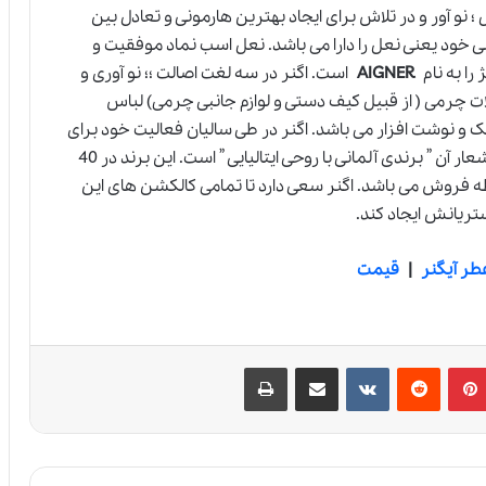
نو آور و در تلاش برای ایجاد بهترین هارمونی و تعادل بین
ی خود یعنی نعل را دارا می باشد. نعل اسب نماد موفقیت و
را به نام
AIGNER
است. اگنر در سه لغت اصالت ؛؛ نو آوری و
ت چرمی ( از قبیل کیف دستی و لوازم جانبی چرمی) لباس
ینک و نوشت افزار می باشد. اگنر در طی سالیان فعالیت خود برای
طراحی های خود از شهرهای ایتالیا الهام گرفته است و شعار آن ” برندی آلمانی با روحی ایتالیایی ” است. این برند در 40
یا فعالیت دارد که دارای 135 شعبه و 400 نقطه فروش می باشد. اگنر سعی دارد تا تمامی کالکشن های این
تریانش ایجاد کند.
طر آیگنر
|
قیمت
پین‌ترست
‫رددیت
‫VKontakte
اشتراک گذاری از طریق ایمیل
چاپ