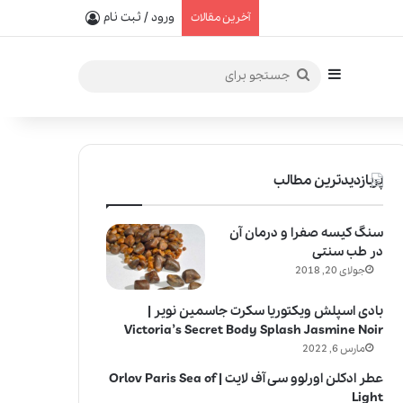
یفیت در خلق عطرهای لالیک
ورود / ثبت نام
آخرین مقالات
سایدبار
جستجو
برای
پربازدیدترین مطالب
سنگ کیسه صفرا و درمان آن
در طب سنتی
جولای 20, 2018
بادی اسپلش ویکتوریا سکرت جاسمین نویر |
Victoria’s Secret Body Splash Jasmine Noir
مارس 6, 2022
عطر ادکلن اورلوو سی آف لایت | Orlov Paris Sea of
Light