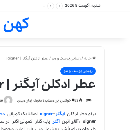
شنبه, آگوست 8 2026
کهن 
خانه
/
زیبایی پوست و مو
/
عطر ادکلن آیگنر | aigner |
زیبایی پوست و مو
عطر ادکلن آیگنر | aigner |
0
82
خواندن این مطلب 2 دقیقه زمان میبرد
ar
برند عطر ادکلن
آیگنر
–
aigner
اصالتا یک کمپانی
عط
aigner
: آقای اتین
اگنر