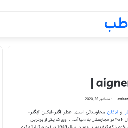
لالیک بیوتی: تلفیق هنر، علم و ک
طب
atrbaz
دسامبر 26, 2020
ر
و
ادکلن
مجارستانی است. عطر
آگنر-
ادکلن
آیگنر-
پایه گذار کمپانی اگنر در سال ۱۹۰۴ در مجارستان به دنیا آمد . وی که یکی از برترین
طراحان دنیای فشن به شمار میی رفت اولین محصول خود را که کیف دستی بود در سال 1949 در نیویورک ارائه کرد