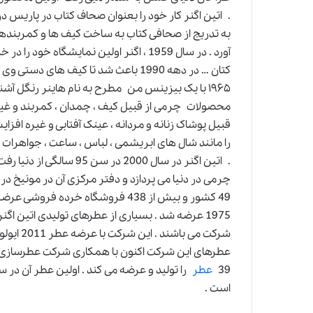
به تدریج از صحافی کتاب به ساخت کیف ها و کمربنده
آورد . در سال 1959 ، اگنر اولین نمایشگاه 
کتان … در دهه 1990 باعث شد تا کیف ها
۱۹۶۵ با یک بیزینس من مطرح به نام هاینر رنگل آش
محصولات چرمی از قبیل کیف ، چمدان ، کمربند و غیره 
را مانند شال های ابریشمی ، لباس ، ساعت ، جواهرات 
. اتین اگنر در سال 2000
49 کشور و بیش از 438 فروشگاه خرده
1975 عرضه شد . بسیاری از عطرهای تولیدی اتین اگن
شرکت می باشند . این شرکت با عرضه عطر 2011 ایولوشن ، جدیدترین و مدرن ترن
عطرهای این شرکت اکنون با همکاری شرکت عطرسازی ا
39
عطر
است .