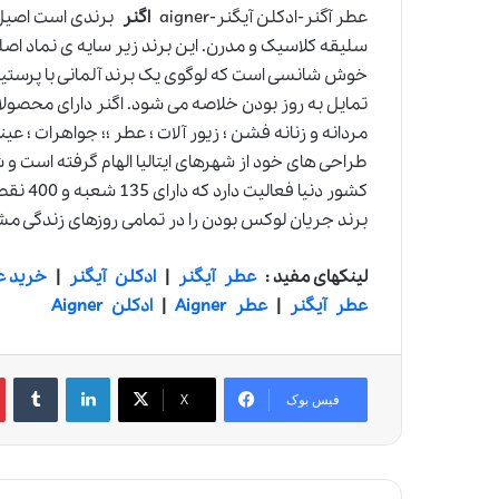
عطر آگنر-ادکلن آیگنر-aigner
اگنر
برندی است اصیل ؛ 
سلیقه کلاسیک و مدرن. این برند زیر سایه ی نماد اصل
خوش شانسی است که لوگوی یک برند آلمانی با پرستیژ 
تمایل به روز بودن خلاصه می شود. اگنر دارای محصولا
مردانه و زنانه فشن ؛ زیور آلات ؛ عطر ؛؛ جواهرات ؛ ع
کشور دن
برند جریان لوکس بودن را در تمامی روزهای زندگی مش
لینکهای مفید :
عطر آیگنر
|
ادکلن آیگنر
|
خرید ع
عطر آیگنر
|
عطر Aigner
|
ادکلن Aigner
لینکدین
‫تامبلر
‫
فیس بوک
X