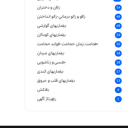
زنان و دختران
54
زالو و زالو درمانی-زالو انداختن
49
بیماریهای گوارشی
49
بیماریهای کودکان
24
حجامت-زمان حجامت-فواید حجامت
20
بیماریهای مردان
18
جنسی و زناشویی
18
بیماریهای کبدی
17
بیماریهای قلب و عروق
13
بادکش
4
رپورتاژ آگهی
1