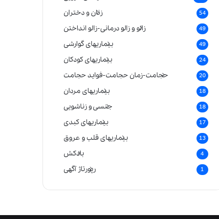
زنان و دختران
54
زالو و زالو درمانی-زالو انداختن
49
بیماریهای گوارشی
49
بیماریهای کودکان
24
حجامت-زمان حجامت-فواید حجامت
20
بیماریهای مردان
18
جنسی و زناشویی
18
بیماریهای کبدی
17
بیماریهای قلب و عروق
13
بادکش
4
رپورتاژ آگهی
1