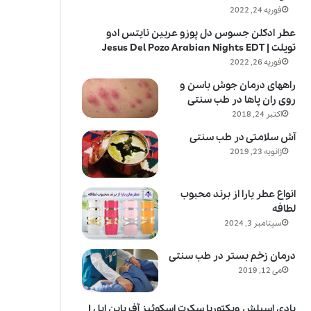
فوریه 24, 2022
عطر ادکلن جسوس دل پوزو عربین نایتس ادو
تویلت | Jesus Del Pozo Arabian Nights EDT
فوریه 26, 2022
راههای درمان جوش باسن و
روی ران پاها در طب سنتی
اکتبر 24, 2018
آش سلامتی در طب سنتی
ژانویه 23, 2019
انواع عطر یارا از برند محبوب
لطافه
سپتامبر 3, 2024
درمان زخم بستر در طب سنتی
می 12, 2019
بادی اسپلش ویکتوریا سکرت اسکوئیز آف پاین اپل |