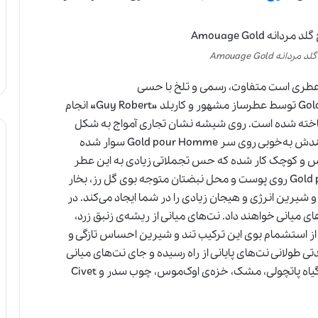
نه Amouage Gold
دکلن آمواج گلد مردانه-Amouage Gold، عطری است متفاوت، رسمی و تلخ با حسی
کلاسیک. طراحی و فرمولاسیون Gold pour Homme توسط عطرساز مشهور و کاربلد «Guy Robert» انجام
اخته شده است. روی شیشه نشان تجاری آمواج به شکل
برجسته کار شده است. در بطری با شکل کلاه مانندش به‌خوبی روی سر Gold pour Homme سوار شده
Gold pour یک نگین لوکس و کوچک کار شده که حس تجملاتی زیادی به این عطر
اضافه می‌کند. پس از اسپری کردن Gold pour Homme روی پوست و محل نبضتان متوجه بوی گل رز، بخار
شیرین انرژی و هیجان زیادی را در شما ایجاد می‌کند. در
ای میانی خواهند داد. نت‌های میانی از ریشه‌ی زنبق زرد،
ته شده‌اند. پس از استشمام بوی این ترکیب تند و شیرین احساس تازگی و
ولانی نت‌های پایانی از راه رسیده و جای نت‌های میانی
را خواهند گرفت. این نت‌ها از عنبر، چوب صندل، گیاه پاتچولی، مشک، خزه‌ی اوک‌موس، چوب سدر و Civet