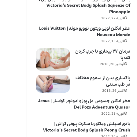
Victoria’s Secret Body Splash Squeeze Of
Pineapple
فوریه 27, 2022
عطر ادکلن لویی ویتون نوویو موند | Louis Vuitton
Nouveau Monde
فوریه 15, 2022
درمان ۲۷ بیماری با چرپ کردن
کف پا
نوامبر 26, 2018
پاکسازی بدن از سموم مختلف
در طب سنتی
اکتبر 26, 2018
عطر ادکلن جسوس دل پوزو ادونچر کواسار | Jesus
Del Pozo Adventure Quasar
فوریه 28, 2022
بادی اسپلش ویکتوریا سکرت پیونی کراش |
Victoria’s Secret Body Splash Peony Crush
فوریه 24, 2022