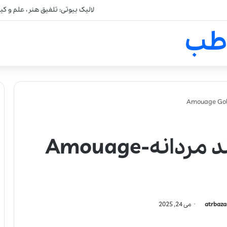
لالیک بیوتی: تلفیق هنر، علم و ک
طب
عطر ادکلن آمواج گلد مردانه-Amouage
atrbaza
می 24, 2025