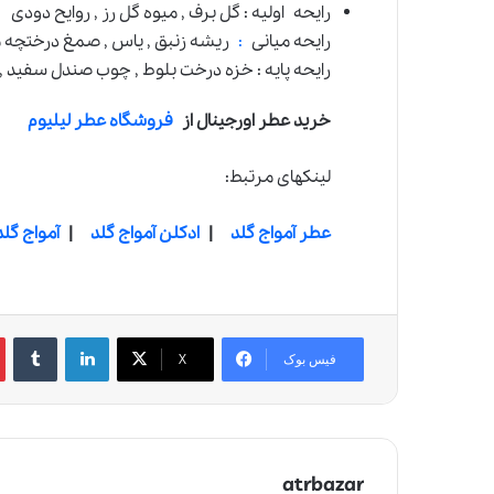
رایحه اولیه : گل برف , میوه گل رز , روایح دودی
رایحه میانی
:
ریشه زنبق , یاس , صمغ درختچه 
رایحه پایه : خزه درخت بلوط , چوب صندل سفید , 
خرید عطر اورجینال از
فروشگاه عطر لیلیوم
لینکهای مرتبط:
عطر آمواج گلد
|
ادکلن آمواج گلد
|
آمواج گل
لینکدین
‫تامبلر
‫
فیس بوک
X
atrbazar