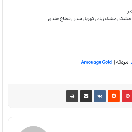
مر
مشک , مشک زباد , کهربا , سدر , نعناع هندی
د
مردانه |
Amouage Gold
پین‌ترست
‫رددیت
‫VKontakte
اشتراک گذاری از طریق ایمیل
چاپ