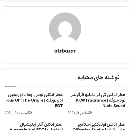
atrbazar
نوشته های مشابه
عطر ادکلن کی کی دابلیو فرگرنس
عطر ادکلن توس اوه! د اوریجین
نود سوئد | KKW Fragrance
ادو تویلت | Tous Oh! The Origin
EDT
Nude Seued
نوامبر 9, 2021
آگوست 21, 2021
عطر ادکلن اولفکتیو استادیو
عطر ادکلن آگنر اینیشیال
چایپر شات | Olfactive Studio
ادوتویلت | Aigner Initial EDT