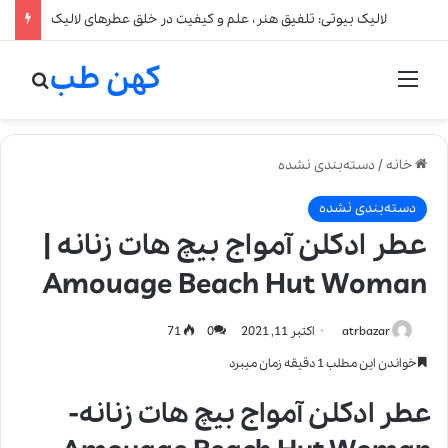
لالیک بیوتی: تلفیق هنر، علم و کیفیت در خلق عطرهای لالیک
کهن طب
منو
جستج
خانه
/
دسته‌بندی نشده
دسته‌بندی نشده
عطر ادکلن آمواج بیچ هات زنانه |
Amouage Beach Hut Woman
atrbazar
اکتبر 11, 2021
0
71
خواندن این مطلب 1 دقیقه زمان میبرد
عطر ادکلن آمواج بیچ هات زنانه-