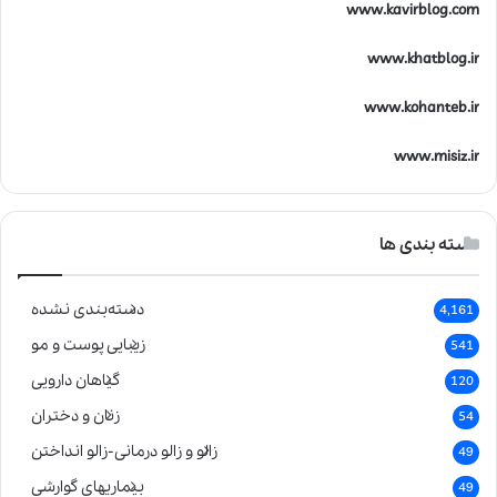
www.kavirblog.com
www.khatblog.ir
www.kohanteb.ir
www.misiz.ir
دسته بندی ها
دسته‌بندی نشده
4,161
زیبایی پوست و مو
541
گیاهان دارویی
120
زنان و دختران
54
زالو و زالو درمانی-زالو انداختن
49
بیماریهای گوارشی
49