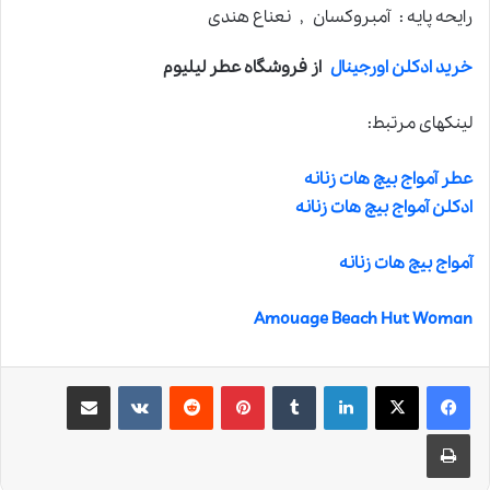
رایحه پایه : آمبروکسان , نعناع هندی
خرید ادکلن اورجینال
از فروشگاه عطر لیلیوم
لینکهای مرتبط:
عطر آمواج بیچ هات زنانه
ادکلن آمواج بیچ هات زنانه
آمواج بیچ هات زنانه
Amouage Beach Hut Woman
لینکدین
‫تامبلر
‫پین‌ترست
‫رددیت
‫VKontakte
اشتراک گذاری از طریق ایمیل
چاپ