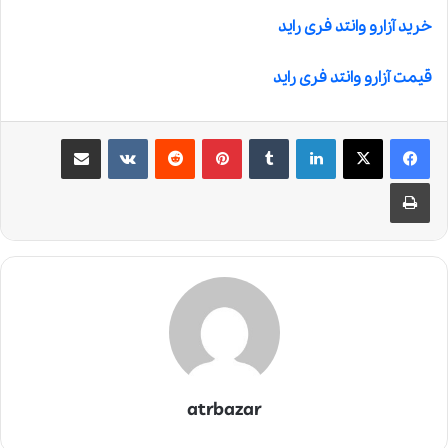
خرید آزارو وانتد فری راید
قیمت آزارو وانتد فری راید
لینکدین
‫تامبلر
‫پین‌ترست
‫رددیت
‫VKontakte
اشتراک گذاری از طریق ایمیل
چاپ
atrbazar