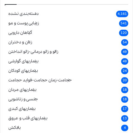
دسته‌بندی نشده
4,161
زیبایی پوست و مو
541
گیاهان دارویی
120
زنان و دختران
54
زالو و زالو درمانی-زالو انداختن
49
بیماریهای گوارشی
49
بیماریهای کودکان
24
حجامت-زمان حجامت-فواید حجامت
20
بیماریهای مردان
18
جنسی و زناشویی
18
بیماریهای کبدی
17
بیماریهای قلب و عروق
13
بادکش
4