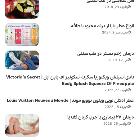
آش سلامتی در طب سنتی
ژانویه 23, 2019
انواع عطر یارا از برند محبوب لطافه
سپتامبر 3, 2024
درمان زخم بستر در طب سنتی
می 12, 2019
بادی اسپلش ویکتوریا سکرت اسکوئیز آف پاین اپل | Victoria’s Secret
Body Splash Squeeze Of Pineapple
فوریه 27, 2022
عطر ادکلن لویی ویتون نوویو موند | Louis Vuitton Nouveau Monde
فوریه 15, 2022
درمان ۲۷ بیماری با چرپ کردن کف پا
نوامبر 26, 2018