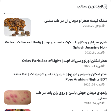
پربازدیدترین مطالب
سنگ کیسه صفرا و درمان آن در طب سنتی
جولای 20, 2018
بادی اسپلش ویکتوریا سکرت جاسمین نویر | Victoria’s Secret Body
Splash Jasmine Noir
مارس 6, 2022
عطر ادکلن اورلوو سی آف لایت | Orlov Paris Sea of Light
فوریه 24, 2022
عطر ادکلن جسوس دل پوزو عربین نایتس ادو تویلت | Jesus Del
Pozo Arabian Nights EDT
فوریه 26, 2022
راههای درمان جوش باسن و روی ران پاها در طب
سنتی
اکتبر 24, 2018