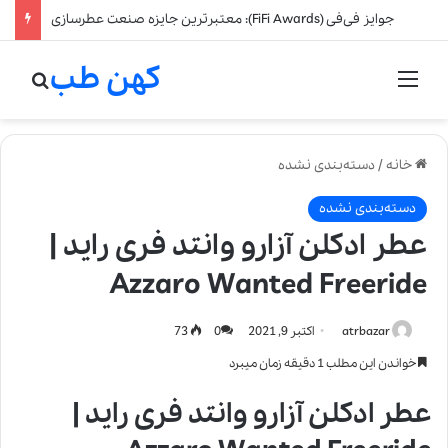
جوایز فی‌فی (FiFi Awards): معتبرترین جایزه صنعت عطرسازی
کهن طب
منو
جستج
خانه
/
دسته‌بندی نشده
دسته‌بندی نشده
عطر ادکلن آزارو وانتد فری راید |
Azzaro Wanted Freeride
atrbazar
اکتبر 9, 2021
0
73
خواندن این مطلب 1 دقیقه زمان میبرد
عطر ادکلن آزارو وانتد فری راید |