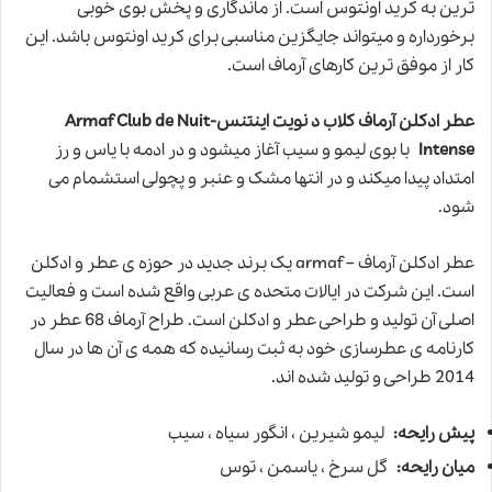
ترین به کرید اونتوس است. از ماندگاری و پخش بوی خوبی
برخورداره و میتواند جایگزین مناسبی برای کرید اونتوس باشد. این
کار از موفق ترین کارهای آرماف است.
عطر ادکلن آرماف کلاب د نویت اینتنس-Armaf Club de Nuit
Intense
با بوی لیمو و سیب آغاز میشود و در ادمه با یاس و رز
امتداد پیدا میکند و در انتها مشک و عنبر و پچولی استشمام می
شود.
عطر ادکلن آرماف – armaf یک برند جدید در حوزه ی عطر و ادکلن
است. این شرکت در ایالات متحده ی عربی واقع شده است و فعالیت
اصلی آن تولید و طراحی عطر و ادکلن است. طراح آرماف 68 عطر در
کارنامه ی عطرسازی خود به ثبت رسانیده که همه ی آن ها در سال
2014 طراحی و تولید شده اند.
پیش رایحه:
لیمو شیرین ، انگور سیاه ، سیب
میان رایحه:
گل سرخ ، یاسمن ، توس