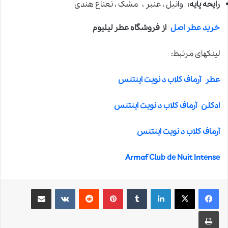
رایحه پایه:
وانیل ، عنبر ، مشک ، نعناع هندی
خرید عطر اصل
از فروشگاه عطر لیلیوم
لینکهای مرتبط:
عطر آرماف کلاب د نویت اینتنس
ادکلن آرماف کلاب د نویت اینتنس
آرماف کلاب د نویت اینتنس
Armaf Club de Nuit Intense
لینکدین
‫تامبلر
‫پین‌ترست
‫رددیت
‫VKontakte
اشتراک گذاری از طریق ایمیل
چاپ