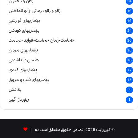
زنان و دختران
54
زالو و زالو درمانی-زالو انداختن
49
بیماریهای گوارشی
49
بیماریهای کودکان
24
حجامت-زمان حجامت-فواید حجامت
20
بیماریهای مردان
18
جنسی و زناشویی
18
بیماریهای کبدی
17
بیماریهای قلب و عروق
13
بادکش
4
رپورتاژ آگهی
1
© کپی‌رایت 2026, تمامی حقوق متعلق است به |