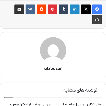
لینکدین
‫تامبلر
‫پین‌ترست
‫رددیت
‫VKontakte
اشتراک گذاری از طریق ایمیل
چاپ
atrbazar
نوشته های مشابه
عطر ادکلن لی لابو | Le Labo |
بررسی برند عطر ادکلن توس-