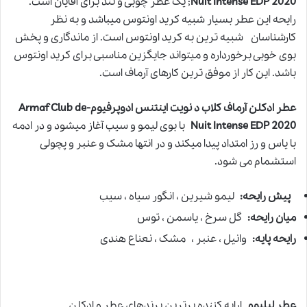
Nuit Intense EDP 2020
; یک عطر چوبی و تند برای آقایان است.
رایحه این عطر بسیار شبیه کرید اونتوس میباشد و به نظر
کارشناسان شبیه ترین به کرید اونتوس است. از ماندگاری و پخش
بوی خوبی برخورداره و میتواند جایگزین مناسبی برای کرید اونتوس
باشد. این کار از موفق ترین کارهای آرماف است.
عطر ادکلن آرماف کلاب د نویت اینتنس ادوپرفیوم-Armaf Club de
Nuit Intense EDP 2020
با بوی لیمو و سیب آغاز میشود و در ادمه
با یاس و رز امتداد پیدا میکند و در انتها مشک و عنبر و پچولی
استشمام می شود.
پیش رایحه:
لیمو شیرین ، انگور سیاه ، سیب
میان رایحه:
گل سرخ ، یاسمن ، توس
رایحه پایه:
وانیل ، عنبر ، مشک ، نعناع هندی
عطر لیلیوم
ارایه کننده برترین برندهای عطر و ادکلن