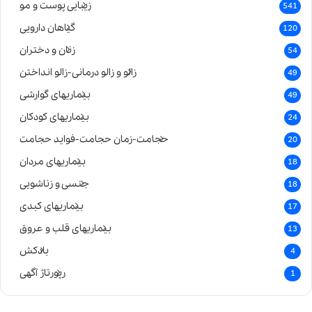
زیبایی پوست و مو
541
گیاهان دارویی
120
زنان و دختران
54
زالو و زالو درمانی-زالو انداختن
49
بیماریهای گوارشی
49
بیماریهای کودکان
24
حجامت-زمان حجامت-فواید حجامت
20
بیماریهای مردان
18
جنسی و زناشویی
18
بیماریهای کبدی
17
بیماریهای قلب و عروق
13
بادکش
4
رپورتاژ آگهی
1