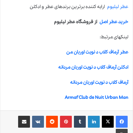
عطر لیلیوم
ارایه کننده برترین برندهای عطر و ادکلن
خرید عطر اصل
از فروشگاه عطر لیلیوم
لینکهای مرتبط:
عطر آرماف کلاب د نویت اوربان من
ادکلن آرماف کلاب د نویت اوربان مردانه
آرماف کلاب د نویت اوربان مردانه
Armaf Club de Nuit Urban Man
لینکدین
‫تامبلر
‫پین‌ترست
‫رددیت
‫VKontakte
اشتراک گذاری از طریق ایمیل
چاپ