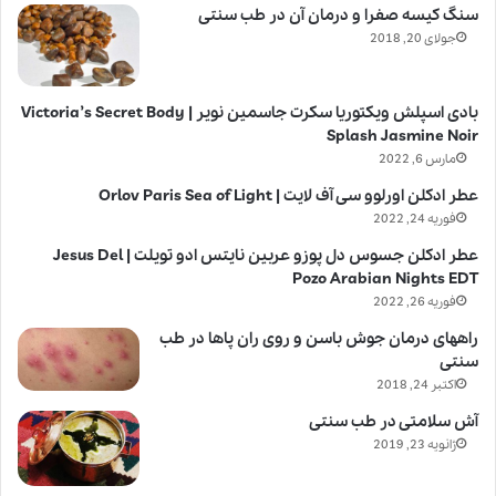
سنگ کیسه صفرا و درمان آن در طب سنتی
جولای 20, 2018
بادی اسپلش ویکتوریا سکرت جاسمین نویر | Victoria’s Secret Body
Splash Jasmine Noir
مارس 6, 2022
عطر ادکلن اورلوو سی آف لایت | Orlov Paris Sea of Light
فوریه 24, 2022
عطر ادکلن جسوس دل پوزو عربین نایتس ادو تویلت | Jesus Del
Pozo Arabian Nights EDT
فوریه 26, 2022
راههای درمان جوش باسن و روی ران پاها در طب
سنتی
اکتبر 24, 2018
آش سلامتی در طب سنتی
ژانویه 23, 2019