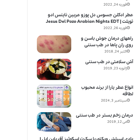
فوریه 24, 2022
عطر ادکلن جسوس دل پوزو عربین نایتس ادو
تویلت | Jesus Del Pozo Arabian Nights EDT
فوریه 26, 2022
راههای درمان جوش باسن و
روی ران پاها در طب سنتی
اکتبر 24, 2018
آش سلامتی در طب سنتی
ژانویه 23, 2019
انواع عطر یارا از برند محبوب
لطافه
سپتامبر 3, 2024
درمان زخم بستر در طب سنتی
می 12, 2019
بادی اسپلش ویکتوریا سکرت اسکوئیز آف پاین اپل |