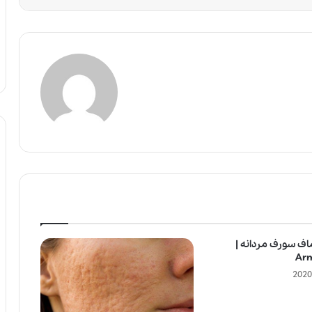
اف سورف مردانه |
Arm