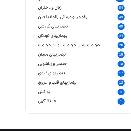
زنان و دختران
54
زالو و زالو درمانی-زالو انداختن
49
بیماریهای گوارشی
49
بیماریهای کودکان
24
حجامت-زمان حجامت-فواید حجامت
20
بیماریهای مردان
18
جنسی و زناشویی
18
بیماریهای کبدی
17
بیماریهای قلب و عروق
13
بادکش
4
رپورتاژ آگهی
1