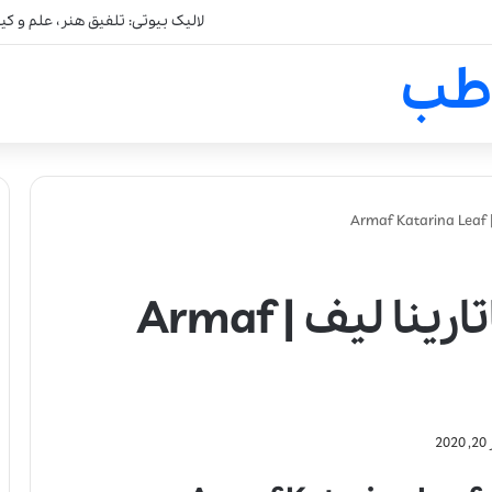
لالیک بیوتی: تلفیق هنر، علم و ک
طب
A
عطر ادکلن آرماف کاتارینا لیف | Armaf
2