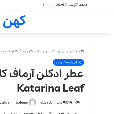
جمعه, آگوست 7 2026
کهن 
خانه
/
زیبایی پوست و مو
/
عطر ادکلن آرماف کاتارینا لیف | rmaf Katarina Leaf
زیبایی پوست و مو
Katarina Leaf
0
87
کمتر از یک دقیقه
atrbazar
دسامبر 20, 020