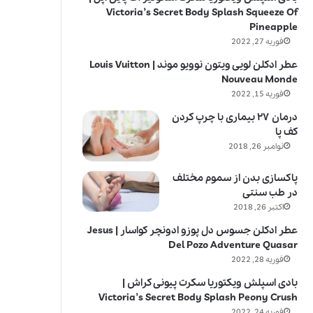
Victoria’s Secret Body Splash Squeeze Of
Pineapple
فوریه 27, 2022
عطر ادکلن لویی ویتون نوویو موند | Louis Vuitton
Nouveau Monde
فوریه 15, 2022
درمان ۲۷ بیماری با چرپ کردن
کف پا
نوامبر 26, 2018
پاکسازی بدن از سموم مختلف
در طب سنتی
اکتبر 26, 2018
عطر ادکلن جسوس دل پوزو ادونچر کواسار | Jesus
Del Pozo Adventure Quasar
فوریه 28, 2022
بادی اسپلش ویکتوریا سکرت پیونی کراش |
Victoria’s Secret Body Splash Peony Crush
فوریه 24, 2022