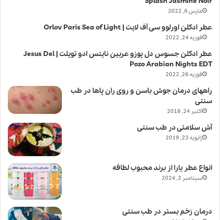
Splash Jasmine Noir
مارس 6, 2022
عطر ادکلن اورلوو سی آف لایت | Orlov Paris Sea of Light
فوریه 24, 2022
عطر ادکلن جسوس دل پوزو عربین نایتس ادو تویلت | Jesus Del
Pozo Arabian Nights EDT
فوریه 26, 2022
راههای درمان جوش باسن و روی ران پاها در طب
سنتی
اکتبر 24, 2018
آش سلامتی در طب سنتی
ژانویه 23, 2019
انواع عطر یارا از برند محبوب لطافه
سپتامبر 3, 2024
درمان زخم بستر در طب سنتی