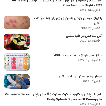
عطر ادکلن جسوس دل پوزو عربین نایتس ادو تویلت | Jesus Del
Pozo Arabian Nights EDT
فوریه 26, 2022
راههای درمان جوش باسن و روی ران پاها در طب
سنتی
اکتبر 24, 2018
آش سلامتی در طب سنتی
ژانویه 23, 2019
انواع عطر یارا از برند محبوب لطافه
سپتامبر 3, 2024
درمان زخم بستر در طب سنتی
می 12, 2019
بادی اسپلش ویکتوریا سکرت اسکوئیز آف پاین اپل | Victoria’s Secret
Body Splash Squeeze Of Pineapple
فوریه 27, 2022