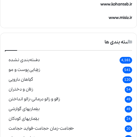
www.kohanteb.ir
www.misiz.ir
دسته بندی ها
دسته‌بندی نشده
4,161
زیبایی پوست و مو
541
گیاهان دارویی
120
زنان و دختران
54
زالو و زالو درمانی-زالو انداختن
49
بیماریهای گوارشی
49
بیماریهای کودکان
24
حجامت-زمان حجامت-فواید حجامت
20