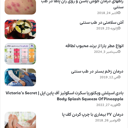
راههای درمان جوش باسن و روی ران پاها در طب
سنتی
اکتبر 24, 2018
آش سلامتی در طب سنتی
ژانویه 23, 2019
انواع عطر یارا از برند محبوب لطافه
سپتامبر 3, 2024
درمان زخم بستر در طب سنتی
می 12, 2019
بادی اسپلش ویکتوریا سکرت اسکوئیز آف پاین اپل | Victoria’s Secret
Body Splash Squeeze Of Pineapple
فوریه 27, 2022
درمان ۲۷ بیماری با چرپ کردن کف پا
نوامبر 26, 2018