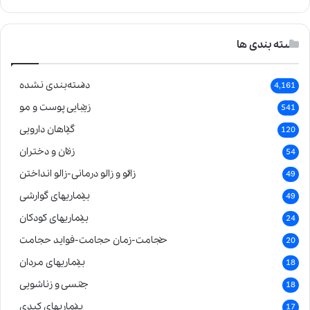
دسته بندی ها
دسته‌بندی نشده
4,161
زیبایی پوست و مو
541
گیاهان دارویی
120
زنان و دختران
54
زالو و زالو درمانی-زالو انداختن
49
بیماریهای گوارشی
49
بیماریهای کودکان
24
حجامت-زمان حجامت-فواید حجامت
20
بیماریهای مردان
18
جنسی و زناشویی
18
بیماریهای کبدی
17