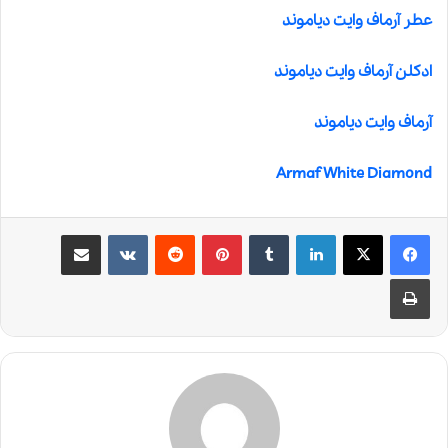
عطر آرماف وایت دیاموند
ادکلن آرماف وایت دیاموند
آرماف وایت دیاموند
Armaf White Diamond
لینکدین
‫تامبلر
‫پین‌ترست
‫رددیت
‫VKontakte
اشتراک گذاری از طریق ایمیل
چاپ