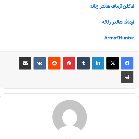
ادکلن آرماف هانتر زنانه
آرماف هانتر زنانه
Armaf Hunter
لینکدین
‫تامبلر
‫پین‌ترست
‫رددیت
‫VKontakte
اشتراک گذاری از طریق ایمیل
چاپ