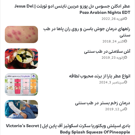
عطر ادکلن جسوس دل پوزو عربین نایتس ادو تویلت | Jesus Del
Pozo Arabian Nights EDT
فوریه 26, 2022
راههای درمان جوش باسن و روی ران پاها در طب
سنتی
اکتبر 24, 2018
آش سلامتی در طب سنتی
ژانویه 23, 2019
انواع عطر یارا از برند محبوب لطافه
سپتامبر 3, 2024
درمان زخم بستر در طب سنتی
می 12, 2019
بادی اسپلش ویکتوریا سکرت اسکوئیز آف پاین اپل | Victoria’s Secret
Body Splash Squeeze Of Pineapple