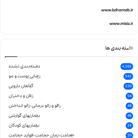
www.kohanteb.ir
www.misiz.ir
دسته بندی ها
دسته‌بندی نشده
4,161
زیبایی پوست و مو
541
گیاهان دارویی
120
زنان و دختران
54
زالو و زالو درمانی-زالو انداختن
49
بیماریهای گوارشی
49
بیماریهای کودکان
24
حجامت-زمان حجامت-فواید حجامت
20