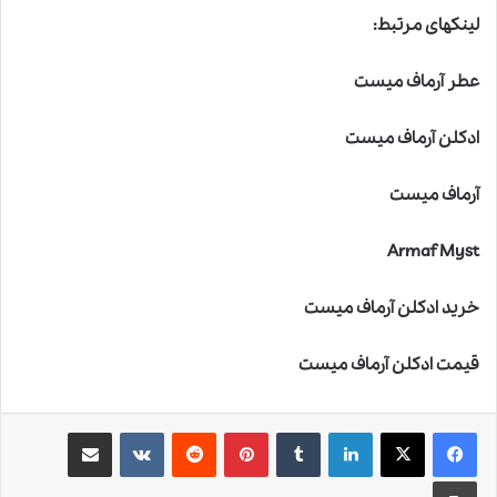
لینکهای مرتبط:
عطر آرماف میست
ادکلن آرماف میست
آرماف میست
Armaf Myst
خرید ادکلن آرماف میست
قیمت ادکلن آرماف میست
لینکدین
‫تامبلر
‫پین‌ترست
‫رددیت
‫VKontakte
اشتراک گذاری از طریق ایمیل
چاپ