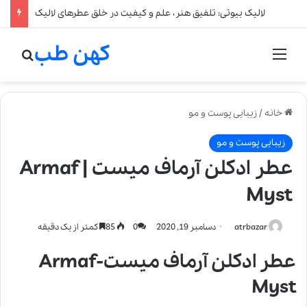
لالیک بیوتی: تلفیق هنر، علم و کیفیت در خلق عطرهای لالیک
کهن طب
منو
جستج
خانه
/
زیبایی پوست و مو
زیبایی پوست و مو
عطر ادکلن آرماف میست | Armaf
Myst
atrbazar
دسامبر 19, 2020
0
85
کمتر از یک دقیقه
عطر ادکلن آرماف میست-Armaf
Myst