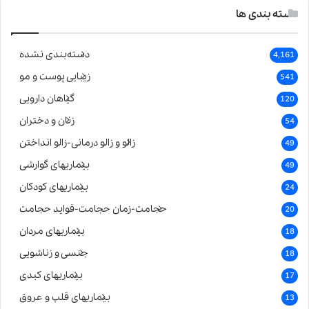
دسته بندی ها
دسته‌بندی نشده
4,161
زیبایی پوست و مو
541
گیاهان دارویی
120
زنان و دختران
54
زالو و زالو درمانی-زالو انداختن
49
بیماریهای گوارشی
49
بیماریهای کودکان
24
حجامت-زمان حجامت-فواید حجامت
20
بیماریهای مردان
18
جنسی و زناشویی
18
بیماریهای کبدی
17
بیماریهای قلب و عروق
13