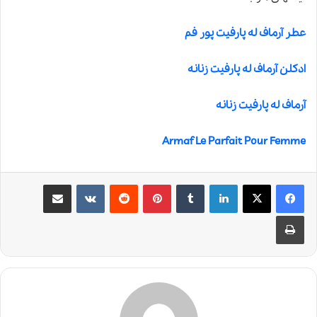
عطر آرماف له پارفیت پور فم
ادکلن آرماف له پارفیت زنانه
آرماف له پارفیت زنانه
Armaf Le Parfait Pour Femme
لینکدین
‫تامبلر
‫پین‌ترست
‫رددیت
‫VKontakte
اشتراک گذاری از طریق ایمیل
چاپ