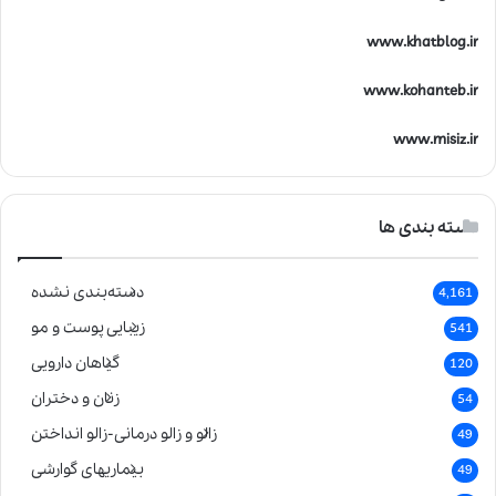
www.khatblog.ir
www.kohanteb.ir
www.misiz.ir
دسته بندی ها
دسته‌بندی نشده
4,161
زیبایی پوست و مو
541
گیاهان دارویی
120
زنان و دختران
54
زالو و زالو درمانی-زالو انداختن
49
بیماریهای گوارشی
49