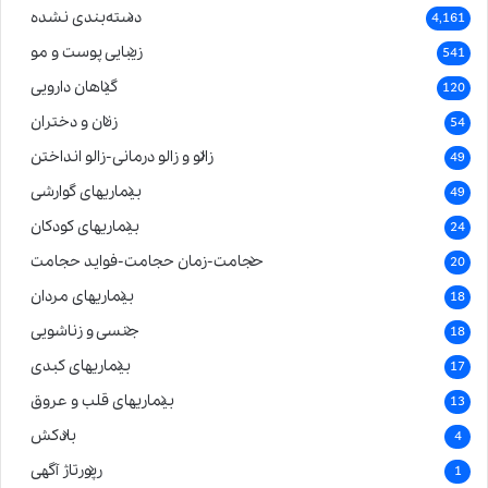
دسته‌بندی نشده
4,161
زیبایی پوست و مو
541
گیاهان دارویی
120
زنان و دختران
54
زالو و زالو درمانی-زالو انداختن
49
بیماریهای گوارشی
49
بیماریهای کودکان
24
حجامت-زمان حجامت-فواید حجامت
20
بیماریهای مردان
18
جنسی و زناشویی
18
بیماریهای کبدی
17
بیماریهای قلب و عروق
13
بادکش
4
رپورتاژ آگهی
1