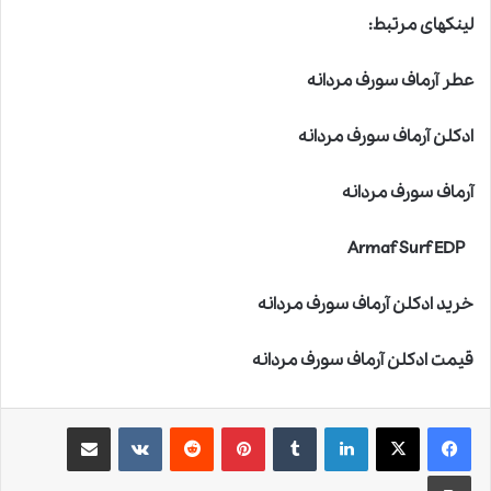
لینکهای مرتبط:
عطر آرماف سورف مردانه
ادکلن آرماف سورف مردانه
آرماف سورف مردانه
Armaf Surf EDP
خرید ادکلن آرماف سورف مردانه
قیمت ادکلن آرماف سورف مردانه
لینکدین
‫تامبلر
‫پین‌ترست
‫رددیت
‫VKontakte
اشتراک گذاری از طریق ایمیل
چاپ