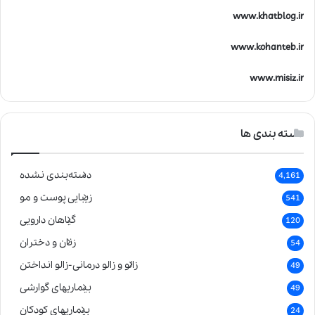
www.khatblog.ir
www.kohanteb.ir
www.misiz.ir
دسته بندی ها
دسته‌بندی نشده
4,161
زیبایی پوست و مو
541
گیاهان دارویی
120
زنان و دختران
54
زالو و زالو درمانی-زالو انداختن
49
بیماریهای گوارشی
49
بیماریهای کودکان
24