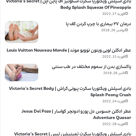
بادی اسپلش ویکتوریا سکرت اسکوئیز آف پاین اپل | Victoria’s Secret
Body Splash Squeeze Of Pineapple
فوریه 27, 2022
درمان ۲۷ بیماری با چرپ کردن کف پا
نوامبر 26, 2018
عطر ادکلن لویی ویتون نوویو موند | Louis Vuitton Nouveau Monde
فوریه 15, 2022
پاکسازی بدن از سموم مختلف در طب سنتی
اکتبر 26, 2018
بادی اسپلش ویکتوریا سکرت پیونی کراش | Victoria’s Secret Body
Splash Peony Crush
فوریه 24, 2022
عطر ادکلن جسوس دل پوزو ادونچر کواسار | Jesus Del Pozo
Adventure Quasar
فوریه 28, 2022
بادی اسپلش ویکتوریا سکرت تمپتیشن لیس | Victoria’s Secret