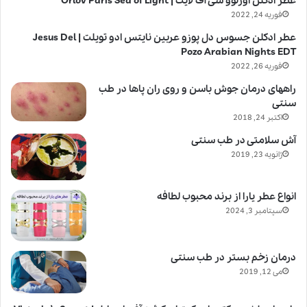
عطر ادکلن اورلوو سی آف لایت | Orlov Paris Sea of Light
فوریه 24, 2022
عطر ادکلن جسوس دل پوزو عربین نایتس ادو تویلت | Jesus Del
Pozo Arabian Nights EDT
فوریه 26, 2022
راههای درمان جوش باسن و روی ران پاها در طب
سنتی
اکتبر 24, 2018
آش سلامتی در طب سنتی
ژانویه 23, 2019
انواع عطر یارا از برند محبوب لطافه
سپتامبر 3, 2024
درمان زخم بستر در طب سنتی
می 12, 2019