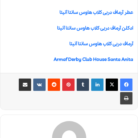
عطر آرماف دربی کلاب هاوس سانتا آنیتا
ادکلن آرماف دربی کلاب هاوس سانتا آنیتا
آرماف دربی کلاب هاوس سانتا آنیتا
Armaf Derby Club House Santa Anita
لینکدین
‫تامبلر
‫پین‌ترست
‫رددیت
‫VKontakte
اشتراک گذاری از طریق ایمیل
چاپ