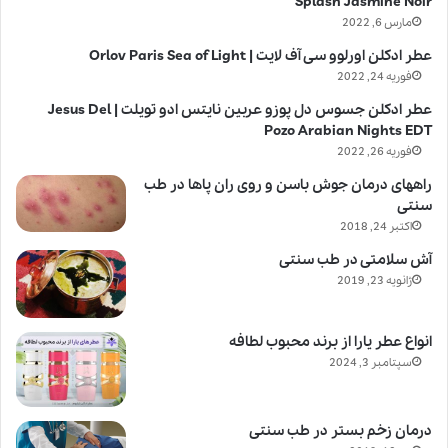
Splash Jasmine Noir
مارس 6, 2022
عطر ادکلن اورلوو سی آف لایت | Orlov Paris Sea of Light
فوریه 24, 2022
عطر ادکلن جسوس دل پوزو عربین نایتس ادو تویلت | Jesus Del
Pozo Arabian Nights EDT
فوریه 26, 2022
راههای درمان جوش باسن و روی ران پاها در طب
سنتی
اکتبر 24, 2018
آش سلامتی در طب سنتی
ژانویه 23, 2019
انواع عطر یارا از برند محبوب لطافه
سپتامبر 3, 2024
درمان زخم بستر در طب سنتی