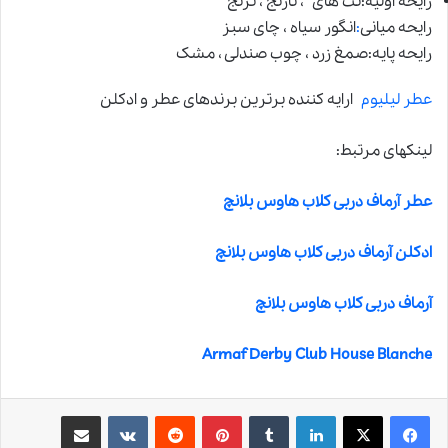
رایحه اولیه:نت های ، نارنج ، ترنج
رایحه میانی
:
انگور سیاه ، چای سبز
رایحه پایه:صمغ زرد ، چوب صندلی ، مشک
عطر لیلیوم
ارایه کننده برترین برندهای عطر و ادکلن
لینکهای مرتبط:
عطر آرماف دربی کلاب هاوس بلانچ
ادکلن آرماف دربی کلاب هاوس بلانچ
آرماف دربی کلاب هاوس بلانچ
Armaf Derby Club House Blanche
لینکدین
‫تامبلر
‫پین‌ترست
‫رددیت
‫VKontakte
اشتراک گذاری از طریق ایمیل