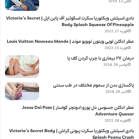
می 12, 2019
بادی اسپلش ویکتوریا سکرت اسکوئیز آف پاین اپل | Victoria’s Secret
Body Splash Squeeze Of Pineapple
فوریه 27, 2022
عطر ادکلن لویی ویتون نوویو موند | Louis Vuitton Nouveau Monde
فوریه 15, 2022
درمان ۲۷ بیماری با چرپ کردن کف پا
نوامبر 26, 2018
پاکسازی بدن از سموم مختلف در طب سنتی
اکتبر 26, 2018
عطر ادکلن جسوس دل پوزو ادونچر کواسار | Jesus Del Pozo
Adventure Quasar
فوریه 28, 2022
بادی اسپلش ویکتوریا سکرت پیونی کراش | Victoria’s Secret Body
Splash Peony Crush