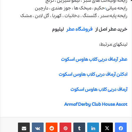
رایحه اولیه:نت های سبز ، لیمو شیرین ، ترنج
رایحه میانی
:
حکیم ، میخک ها ، جوز هندی ، دارچین
رایحه پایه:سدر ، گلسنگ ، دخانیات ، کهربا ، گل لادن ، مشک
خرید عطر اصل از
فروشگاه عطر
لیلیوم
لینکهای مرتبط:
عطر آرماف دربی کلاب هاوس اسکوت
ادکلن آرماف دربی کلاب هاوس اسکوت
آرماف دربی کلاب هاوس اسکوت
Armaf Derby Club House Ascot
لینکدین
‫تامبلر
‫پین‌ترست
‫رددیت
‫VKontakte
اشتراک گذاری از طریق ایمیل