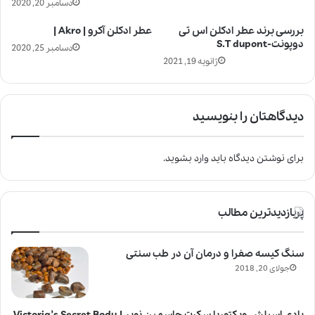
دسامبر 20, 2020
بررسی برند عطر ادکلن اس تی
عطر ادکلن آکرو | Akro |
دوپونت-S.T dupont
دسامبر 25, 2020
ژانویه 19, 2021
دیدگاهتان را بنویسید
برای نوشتن دیدگاه باید
وارد بشوید
.
پربازدیدترین مطالب
سنگ کیسه صفرا و درمان آن در طب سنتی
جولای 20, 2018
بادی اسپلش ویکتوریا سکرت جاسمین نویر | Victoria’s Secret Body