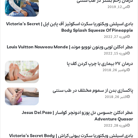
درمان زخم بستر در طب سنتی
می 12, 2019
بادی اسپلش ویکتوریا سکرت اسکوئیز آف پاین اپل | Victoria’s Secret
Body Splash Squeeze Of Pineapple
فوریه 27, 2022
عطر ادکلن لویی ویتون نوویو موند | Louis Vuitton Nouveau Monde
فوریه 15, 2022
درمان ۲۷ بیماری با چرپ کردن کف پا
نوامبر 26, 2018
پاکسازی بدن از سموم مختلف در طب سنتی
اکتبر 26, 2018
عطر ادکلن جسوس دل پوزو ادونچر کواسار | Jesus Del Pozo
Adventure Quasar
فوریه 28, 2022
بادی اسپلش ویکتوریا سکرت پیونی کراش | Victoria’s Secret Body