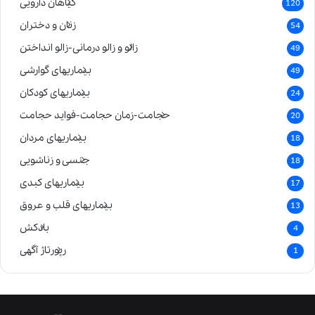
گیاهان دارویی
120
زنان و دختران
54
زالو و زالو درمانی-زالو انداختن
49
بیماریهای گوارشی
49
بیماریهای کودکان
24
حجامت-زمان حجامت-فواید حجامت
20
بیماریهای مردان
18
جنسی و زناشویی
18
بیماریهای کبدی
17
بیماریهای قلب و عروق
13
بادکش
4
رپورتاژ آگهی
1