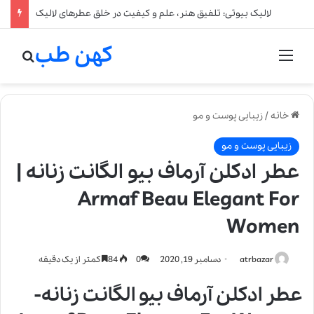
لالیک بیوتی: تلفیق هنر، علم و کیفیت در خلق عطرهای لالیک
کهن طب
منو
جستج
خانه
/
زیبایی پوست و مو
زیبایی پوست و مو
عطر ادکلن آرماف بیو الگانت زنانه |
Armaf Beau Elegant For
Women
atrbazar
دسامبر 19, 2020
0
84
کمتر از یک دقیقه
عطر ادکلن آرماف بیو الگانت زنانه-