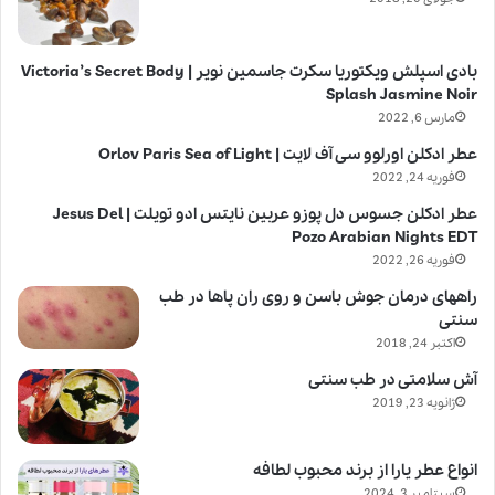
بادی اسپلش ویکتوریا سکرت جاسمین نویر | Victoria’s Secret Body
Splash Jasmine Noir
مارس 6, 2022
عطر ادکلن اورلوو سی آف لایت | Orlov Paris Sea of Light
فوریه 24, 2022
عطر ادکلن جسوس دل پوزو عربین نایتس ادو تویلت | Jesus Del
Pozo Arabian Nights EDT
فوریه 26, 2022
راههای درمان جوش باسن و روی ران پاها در طب
سنتی
اکتبر 24, 2018
آش سلامتی در طب سنتی
ژانویه 23, 2019
انواع عطر یارا از برند محبوب لطافه
سپتامبر 3, 2024