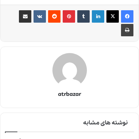
لینکدین
‫تامبلر
‫پین‌ترست
‫رددیت
‫VKontakte
اشتراک گذاری از طریق ایمیل
چاپ
atrbazar
نوشته های مشابه