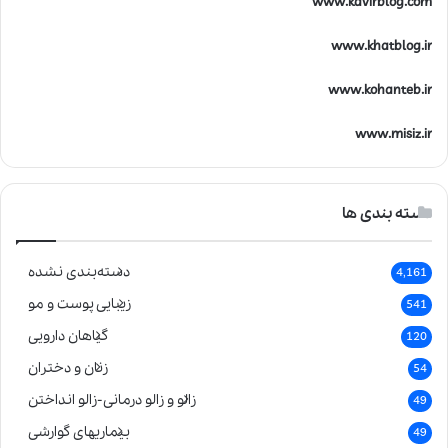
www.kavirblog.com
www.khatblog.ir
www.kohanteb.ir
www.misiz.ir
دسته بندی ها
دسته‌بندی نشده
4,161
زیبایی پوست و مو
541
گیاهان دارویی
120
زنان و دختران
54
زالو و زالو درمانی-زالو انداختن
49
بیماریهای گوارشی
49