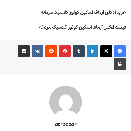
خرید ادکلن آرماف اسکین کوتور کلاسیک مردانه
قیمت ادکلن آرماف اسکین کوتور کلاسیک مردانه
لینکدین
‫تامبلر
‫پین‌ترست
‫رددیت
‫VKontakte
اشتراک گذاری از طریق ایمیل
چاپ
atrbazar