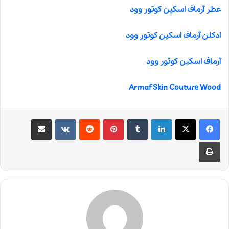
عطر آرماف اسکین کوتور وود
ادکلن آرماف اسکین کوتور وود
آرماف اسکین کوتور وود
Armaf Skin Couture Wood
لینکدین
‫تامبلر
‫پین‌ترست
‫رددیت
‫VKontakte
اشتراک گذاری از طریق ایمیل
چاپ