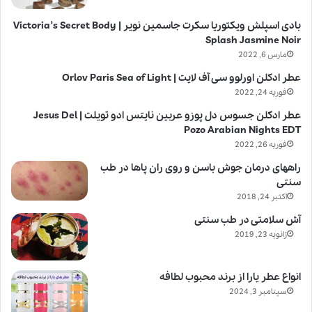
بادی اسپلش ویکتوریا سکرت جاسمین نویر | Victoria’s Secret Body
Splash Jasmine Noir
مارس 6, 2022
عطر ادکلن اورلوو سی آف لایت | Orlov Paris Sea of Light
فوریه 24, 2022
عطر ادکلن جسوس دل پوزو عربین نایتس ادو تویلت | Jesus Del
Pozo Arabian Nights EDT
فوریه 26, 2022
راههای درمان جوش باسن و روی ران پاها در طب
سنتی
اکتبر 24, 2018
آش سلامتی در طب سنتی
ژانویه 23, 2019
انواع عطر یارا از برند محبوب لطافه
سپتامبر 3, 2024