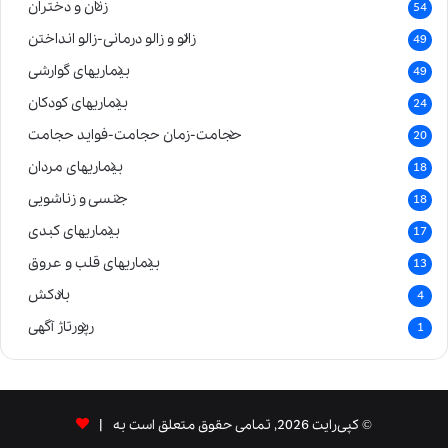
زنان و دختران
54
زالو و زالو درمانی-زالو انداختن
49
بیماریهای گوارشی
49
بیماریهای کودکان
24
حجامت-زمان حجامت-فواید حجامت
20
بیماریهای مردان
18
جنسی و زناشویی
18
بیماریهای کبدی
17
بیماریهای قلب و عروق
13
بادکش
4
رپورتاژ آگهی
1
© کپی‌رایت 2026, تمامی حقوق متعلق است به |