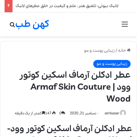
لالیک بیوتی: تلفیق هنر، علم و کیفیت در خلق عطرهای لالیک
کهن طب
منو
جستج
خانه
/
زیبایی پوست و مو
زیبایی پوست و مو
عطر ادکلن آرماف اسکین کوتور
وود | Armaf Skin Couture
Wood
atrbazar
دسامبر 21, 2020
0
147
کمتر از یک دقیقه
عطر ادکلن آرماف اسکین کوتور وود-